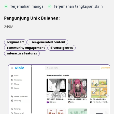
Terjemahan manga
Terjemahan tangkapan skrin
Pengunjung Unik Bulanan:
249M
original art
user-generated content
community engagement
diverse genres
interactive features