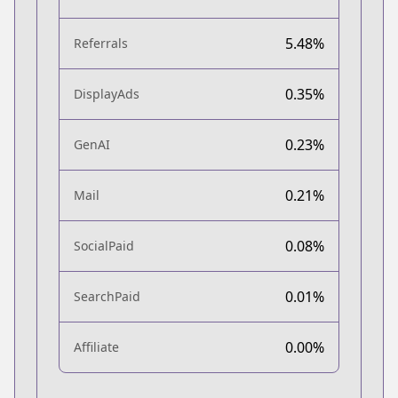
5.48%
Referrals
0.35%
DisplayAds
0.23%
GenAI
0.21%
Mail
0.08%
SocialPaid
0.01%
SearchPaid
0.00%
Affiliate