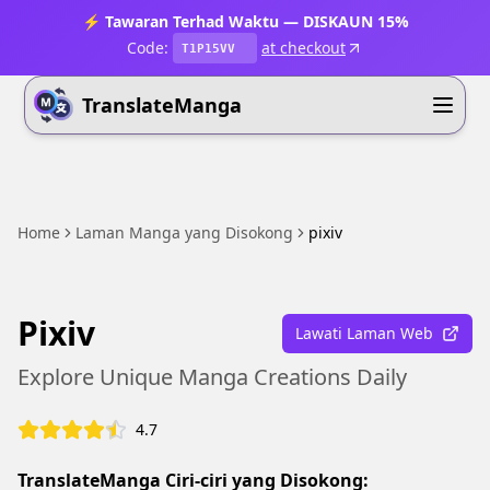
⚡ Tawaran Terhad Waktu — DISKAUN 15%
Code:
at checkout
T1P15VV
TranslateManga
Home
Laman Manga yang Disokong
pixiv
Pixiv
Lawati Laman Web
Explore Unique Manga Creations Daily
4.7
TranslateManga Ciri-ciri yang Disokong: