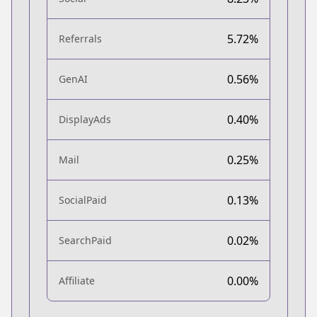
5.72%
Referrals
0.56%
GenAI
0.40%
DisplayAds
0.25%
Mail
0.13%
SocialPaid
0.02%
SearchPaid
0.00%
Affiliate