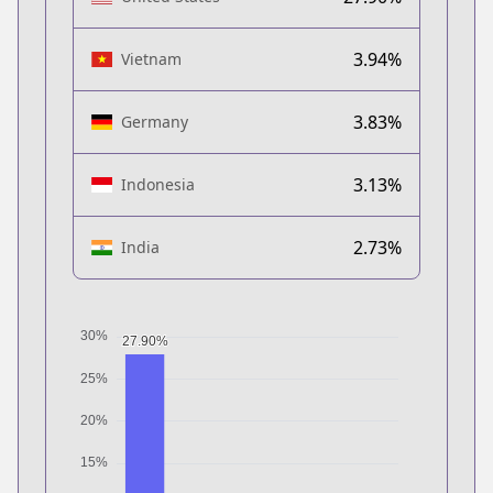
3.94%
Vietnam
3.83%
Germany
3.13%
Indonesia
2.73%
India