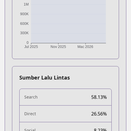
Sumber Lalu Lintas
58.13%
Search
26.56%
Direct
8.23%
Social