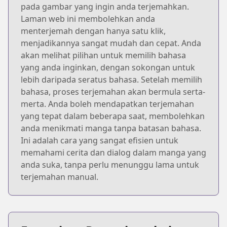
pada gambar yang ingin anda terjemahkan.
Laman web ini membolehkan anda
menterjemah dengan hanya satu klik,
menjadikannya sangat mudah dan cepat. Anda
akan melihat pilihan untuk memilih bahasa
yang anda inginkan, dengan sokongan untuk
lebih daripada seratus bahasa. Setelah memilih
bahasa, proses terjemahan akan bermula serta-
merta. Anda boleh mendapatkan terjemahan
yang tepat dalam beberapa saat, membolehkan
anda menikmati manga tanpa batasan bahasa.
Ini adalah cara yang sangat efisien untuk
memahami cerita dan dialog dalam manga yang
anda suka, tanpa perlu menunggu lama untuk
terjemahan manual.