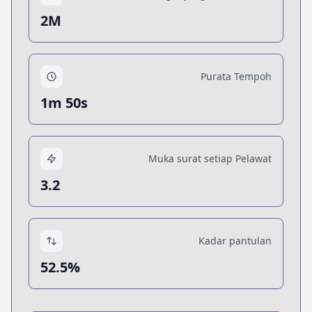
2M
Purata Tempoh
1m 50s
Muka surat setiap Pelawat
3.2
Kadar pantulan
52.5%