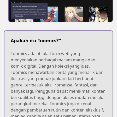
Apakah itu Toomics?"
Toomics adalah platform web yang
menyediakan berbagai macam manga dan
komik digital. Dengan koleksi yang luas,
Toomics menawarkan cerita yang menarik dan
ilustrasi yang menakjubkan dari berbagai
genre, termasuk aksi, romansa, fantasi, dan
banyak lagi. Pengguna dapat menikmati konten
berkualitas tinggi dengan akses mudah melalui
perangkat mereka. Toomics juga dikenal
dengan pembaruan rutin dan konten eksklusif,
menjadikannya salah satu pilihan utama bagi