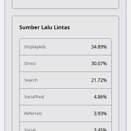
Sumber Lalu Lintas
34.89%
DisplayAds
30.07%
Direct
21.72%
Search
4.86%
SocialPaid
3.93%
Referrals
3.45%
Social