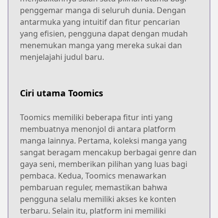
penggemar manga di seluruh dunia. Dengan
antarmuka yang intuitif dan fitur pencarian
yang efisien, pengguna dapat dengan mudah
menemukan manga yang mereka sukai dan
menjelajahi judul baru.
Ciri utama Toomics
Toomics memiliki beberapa fitur inti yang
membuatnya menonjol di antara platform
manga lainnya. Pertama, koleksi manga yang
sangat beragam mencakup berbagai genre dan
gaya seni, memberikan pilihan yang luas bagi
pembaca. Kedua, Toomics menawarkan
pembaruan reguler, memastikan bahwa
pengguna selalu memiliki akses ke konten
terbaru. Selain itu, platform ini memiliki