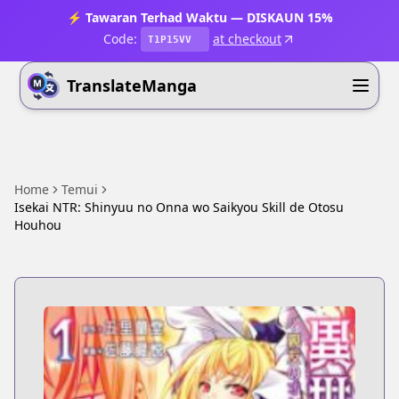
⚡ Tawaran Terhad Waktu — DISKAUN 15%
Code:
at checkout
T1P15VV
TranslateManga
Home
Temui
Isekai NTR: Shinyuu no Onna wo Saikyou Skill de Otosu
Houhou