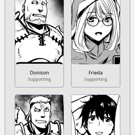
Donison
Frieda
Supporting
Supporting