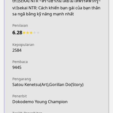
th:ISEKAI NTR ~สร้างฮาเร็มโดยไม่ให้พรรคพวกรู้~
vi:Isekai NTR: Cách khiến bạn gái của bạn thân
sa ngã bằng kỹ năng mạnh nhất
Penilaian
6.28
★
★
★
★
★
Kepopularan
2584
Pembaca
9445
Pengarang
Satou Kenetsu(Art),Gorillan Do(Story)
Penerbit
Dokodemo Young Champion