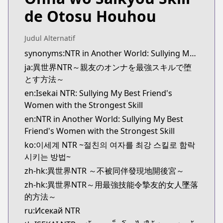
https://youngchampion.jp/series/4d29be95055a4
de Otosu Houhou
Kitsu
Kitsu
https://kitsu.app/manga/56098
Judul Alternatif
CDJapan
synonyms:NTR in Another World: Sullying My Best Friend's Women With the Strongest Skill
CDJapan
ja:異世界NTR～親友のオンナを最強スキルで堕
https://www.anime-planet.com/manga/https://ww
とす方法～
MangaUpdates
en:Isekai NTR: Sullying My Best Friend's
MangaUpdates
Women with the Strongest Skill
https://www.mangaupdates.com/series.html?id=1
en:NTR in Another World: Sullying My Best
novelUpdates
Friend's Women with the Strongest Skill
novelUpdates
ko:이세계 NTR ~절친의 여자를 최강 스킬로 함락
https://www.novelupdates.com/series/isekai-ntr-
시키는 방법~
Book☆Walker
Book☆Walker
zh-hk:異世界NTR ～不被同伴發現地開後宮～
https://bookwalker.jp/series/278894/list
zh-hk:異世界NTR～用最強技能令摯友的女人墜落
的方法～
ru:Исекай NTR