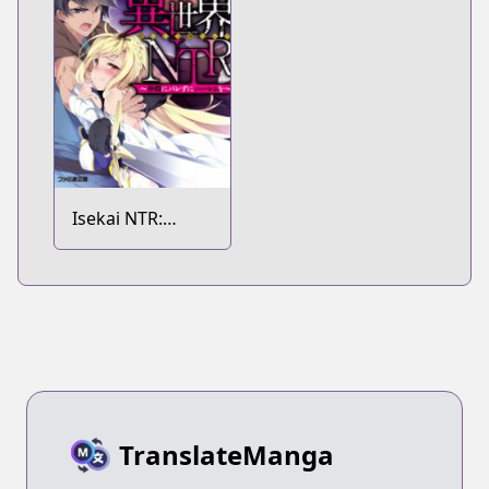
Isekai NTR:
Nakama ni
Barezu ni Harem
wo
TranslateManga