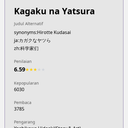
Kagaku na Yatsura
Judul Alternatif
synonyms:Hirotte Kudasai
ja:カガクなヤツら
zh:科学家们
Penilaian
6.59
★
★
★
★
★
Kepopularan
6030
Pembaca
3785
Pengarang