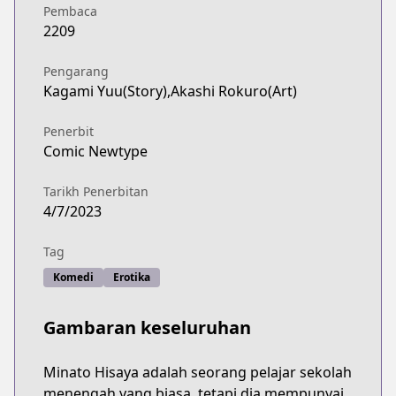
Pembaca
2209
Pengarang
Kagami Yuu(Story),Akashi Rokuro(Art)
Penerbit
Comic Newtype
Tarikh Penerbitan
4/7/2023
Tag
Komedi
Erotika
Gambaran keseluruhan
Minato Hisaya adalah seorang pelajar sekolah
menengah yang biasa, tetapi dia mempunyai