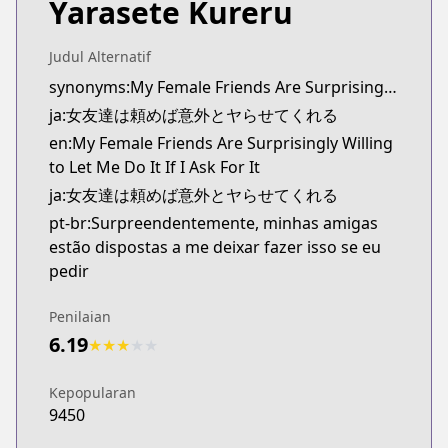
Yarasete Kureru
Kitsu
Kitsu
https://kitsu.app/manga/onna-tomodachi-wa-tano
Judul Alternatif
MangaUpdates
synonyms:My Female Friends Are Surprisingly Willing to Let Me Do It If I Ask For It
MangaUpdates
ja:女友達は頼めば意外とヤらせてくれる
https://www.mangaupdates.com/series.html?id=1
en:My Female Friends Are Surprisingly Willing
novelUpdates
to Let Me Do It If I Ask For It
novelUpdates
ja:女友達は頼めば意外とヤらせてくれる
https://www.novelupdates.com/series/female-friend
pt-br:Surpreendentemente, minhas amigas
Book☆Walker
estão dispostas a me deixar fazer isso se eu
Book☆Walker
pedir
https://bookwalker.jp/series/438541
Penilaian
6.19
★
★
★
★
★
Kepopularan
9450