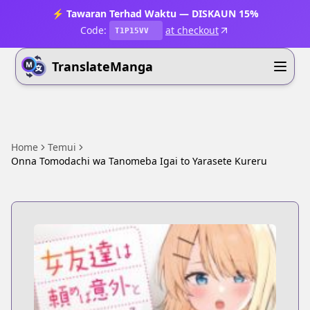
⚡ Tawaran Terhad Waktu — DISKAUN 15%
Code:
at checkout
T1P15VV
TranslateManga
Home
Temui
Onna Tomodachi wa Tanomeba Igai to Yarasete Kureru