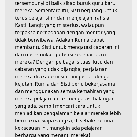
tersembunyi di balik sikap buruk guru baru
mereka. Sementara itu, Sisti berjuang untuk
terus belajar sihir dan menjelajahi rahsia
Kastil Langit yang misterius, walaupun
terpaksa berhadapan dengan mentor yang
tidak berwibawa. Adakah Rumia dapat
membantu Sisti untuk mengatasi cabaran ini
dan menemukan potensi sebenar guru
mereka? Dengan pelbagai situasi lucu dan
cabaran yang tidak dijangka, perjalanan
mereka di akademi sihir ini penuh dengan
kejutan. Rumia dan Sisti perlu bekerjasama
dan menggunakan semua kemahiran yang
mereka pelajari untuk mengatasi halangan
yang ada, sambil mencari cara untuk
menjadikan pengalaman belajar mereka lebih
bermakna. Siapa sangka, di sebalik semua
kekacauan ini, mungkin ada pelajaran
berharga yang menanti mereka!