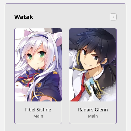
Watak
↓
Fibel Sistine
Radars Glenn
Main
Main