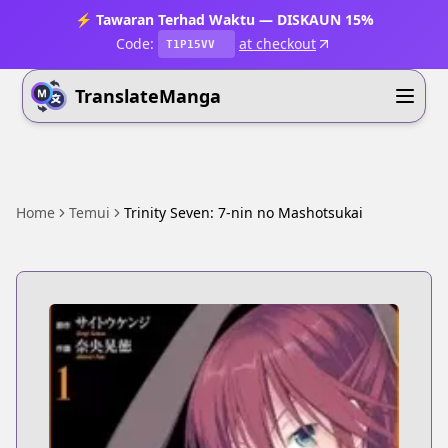
⚡ Tawaran Terhad Waktu — DISKAUN 15%
Code:
at checkout
T1P15VV
TranslateManga
Home
Temui
Trinity Seven: 7-nin no Mashotsukai