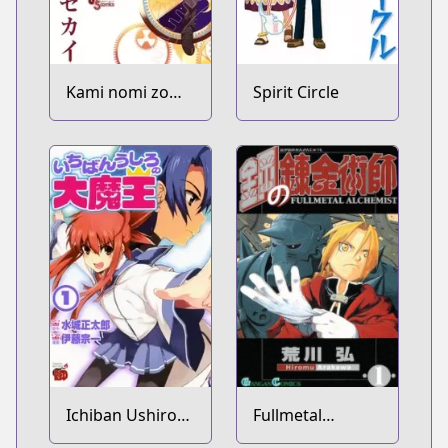
Kami nomi zo
Spirit Circle
Shiru Sekai
Ichiban Ushiro
Fullmetal
no Daimaou
Alchemist