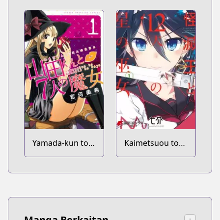
Yamada-kun to
Kaimetsuou to
7-nin no Majo
12-nin no Hoshi
no Miko
Manga Berkaitan
↓