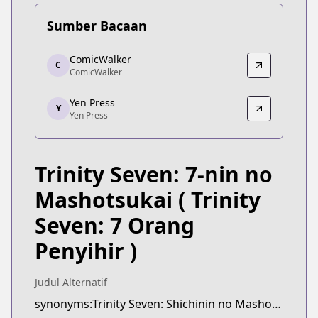
Sumber Bacaan
ComicWalker
ComicWalker
C
ComicWalker
ComicWalker
https://comic-walker.com/detail/KC_003186_S?ep
Yen Press
Yen Press
Y
Yen Press
Yen Press
https://yenpress.com/series/trinity-seven
Trinity Seven: 7-nin no
Mashotsukai
( Trinity
Seven: 7 Orang
Penyihir )
Judul Alternatif
synonyms:Trinity Seven: Shichinin no Mashotsukai,7-nin no Mahoutsukai