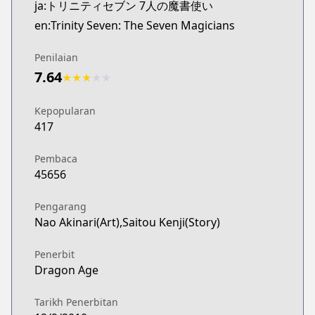
ja:トリニティセブン 7人の魔書使い
en:Trinity Seven: The Seven Magicians
Penilaian
7.64
★
★
★
★
★
Kepopularan
417
Pembaca
45656
Pengarang
Nao Akinari(Art),Saitou Kenji(Story)
Penerbit
Dragon Age
Tarikh Penerbitan