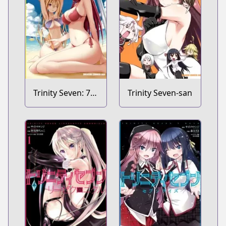
Trinity Seven: 7-
Trinity Seven-san
nin no
Mashotsukai
Comic Anthology