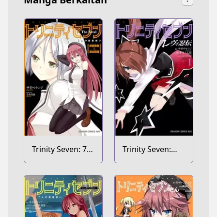
Trinity Seven: 7-
Trinity Seven:
nin no
Levi Ninden
Mashotsukai
The Novel