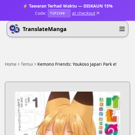
⚡ Tawaran Terhad Waktu — DISKAUN 15%
Code:
at checkout
T1P15VV
TranslateManga
Home
Temui
Kemono Friends: Youkoso Japari Park e!