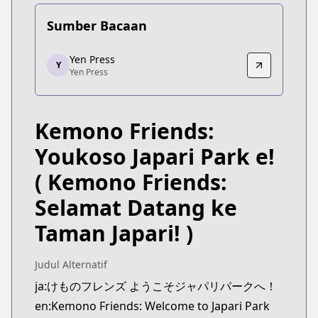
Sumber Bacaan
Yen Press
Yen Press
Y
Yen Press
Yen Press
https://yenpress.com/series/kemono-friends
Kemono Friends:
Youkoso Japari Park e!
( Kemono Friends:
Selamat Datang ke
Taman Japari! )
Judul Alternatif
ja:けものフレンズ ようこそジャパリパークへ！
en:Kemono Friends: Welcome to Japari Park