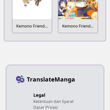
Kemono Friends:
Kemono Friends:
Comic à la Carte
Comic Anthology
- Japari Park-hen
- Japari Man-hen
TranslateManga
Legal
Ketentuan dan Syarat
Dasar Privasi