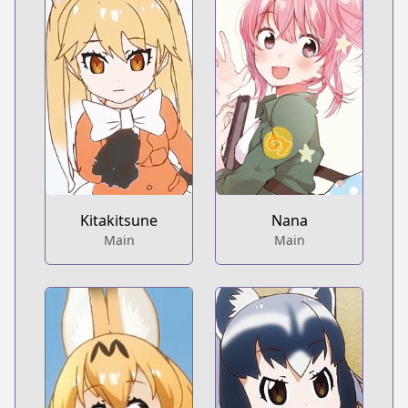
Kitakitsune
Nana
Main
Main