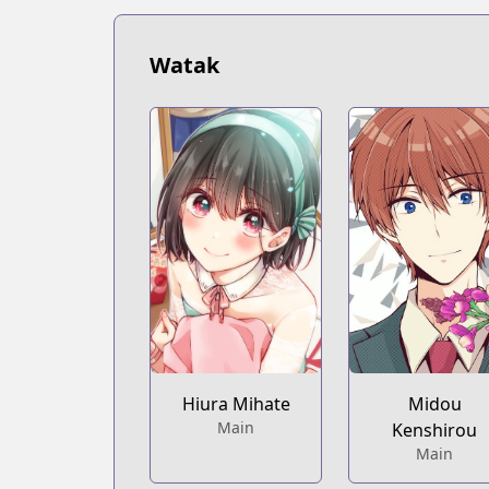
https://www.mangaupdates.com/serie
Book☆Walker
Book☆Walker
Watak
https://bookwalker.jp/series/264391/lis
Official English
Official English
https://sevenseasentertainment.com/ser
Hiura Mihate
Midou
Main
Kenshirou
Main