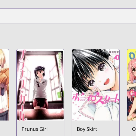
Prunus Girl
Boy Skirt
O