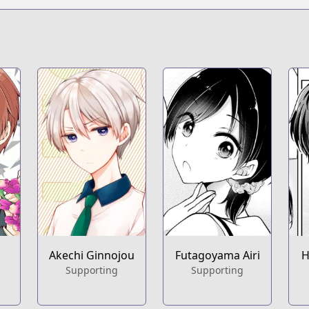
s.html?id=161747
t
ies/i-think-i-turned-my-childhood-friend-into-a-girl/
Akechi Ginnojou
Futagoyama Airi
H
Supporting
Supporting