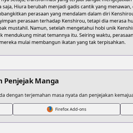
YMJKV
a saja, Hiura berubah menjadi gadis cantik yang menawan,
angkitkan perasaan yang mendalam dalam diri Kenshirou. D
impan perasaan terhadap Kenshirou, tetapi dia merasa h
osananajimi-wo-onnanoko-ni-shiteshimatta-hanashi
ak mustahil. Namun, setelah mengetahui hobi unik Kenshir
k mendukung minat temannya itu. Seiring waktu, perasaan
mereka mulai membangun ikatan yang tak terpisahkan.
/604518/
n Penjejak Manga
a dengan terjemahan masa nyata dan penjejakan kemajua
Firefox Add-ons
/https://www.cdjapan.co.jp/product/NEOBK-2513303