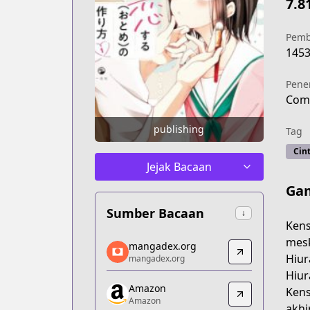
7.8
Pemb
145
Pene
Com
publishing
Tag
Cint
Jejak Bacaan
Gam
Sumber Bacaan
↓
Kens
mangadex.org
mesk
mangadex.org
mangadex.org
Hiur
mangadex.org
https://mangadex.org/title/3bcc56f0-
Hiur
Amazon
Amazon
Kens
Amazon
Amazon
akhi