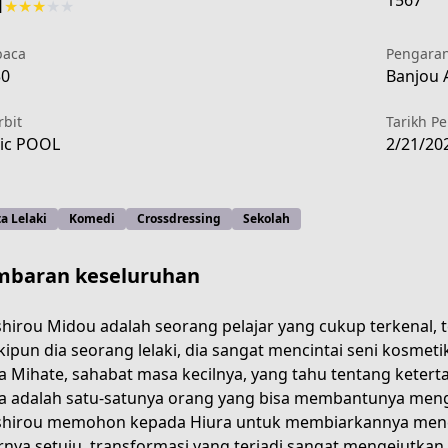
1567
1
★
★
★
★
★
aca
Pengara
30
Banjou 
rbit
Tarikh P
ic POOL
2/21/20
a Lelaki
Komedi
Crossdressing
Sekolah
baran keseluruhan
hirou Midou adalah seorang pelajar yang cukup terkenal, t
ipun dia seorang lelaki, dia sangat mencintai seni kosme
a Mihate, sahabat masa kecilnya, yang tahu tentang ketertar
1b71-4542-b7b1-74db4fab2d72
a adalah satu-satunya orang yang bisa membantunya menge
hirou memohon kepada Hiura untuk membiarkannya menco
rnya setuju, transformasi yang terjadi sangat mengejutka