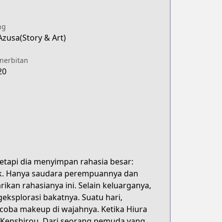
ng
Azusa(Story & Art)
enerbitan
20
etapi dia menyimpan rahasia besar:
tik. Hanya saudara perempuannya dan
ikan rahasianya ini. Selain keluarganya,
ksplorasi bakatnya. Suatu hari,
ba makeup di wajahnya. Ketika Hiura
n Kenshirou. Dari seorang pemuda yang