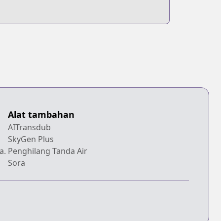
Alat tambahan
AITransdub
SkyGen Plus
a.
Penghilang Tanda Air
Sora