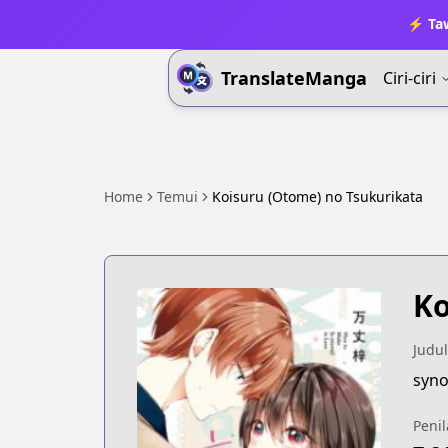
⚡ Ta
TranslateManga
Ciri-ciri
Home
Temui
Koisuru (Otome) no Tsukurikata
Ko
Judul
Penil