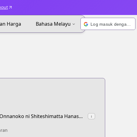
kout
an Harga
Bahasa Melayu
Log masuk dengan Google
synonyms:How to Make a "Girl" Fall in Love,Osananajimi (♂) wo Onnanoko ni Shiteshimatta Hanashi,I Turned My Childhood Friend (♂) Into a Girl,How to Make (a Otome) in Love
↓
aran