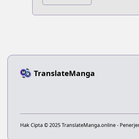
Aitsu (♂) ni
Dokidoki
Saserarechau
Anthology
TranslateManga
Hak Cipta © 2025 TranslateManga.online - Penerj