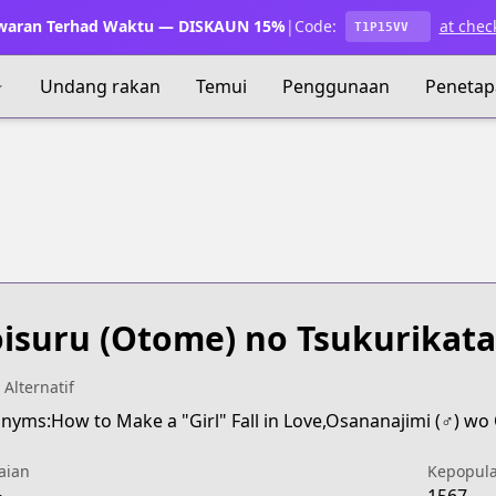
waran Terhad Waktu — DISKAUN 15%
|
Code:
at chec
T1P15VV
Undang rakan
Temui
Penggunaan
Penetap
isuru (Otome) no Tsukurikata
 Alternatif
aian
Kepopul