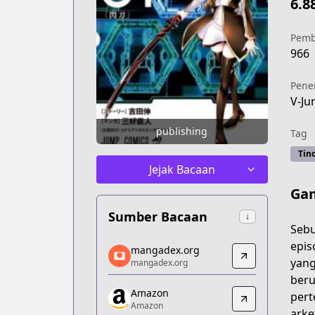
6.8
Pemb
966
Pene
V-J
publishing
Tag
Tin
Jejak Bacaan
Gam
Sumber Bacaan
↓
Sebu
mangadex.org
epis
mangadex.org
mangadex.org
yang
mangadex.org
https://mangadex.org/title/3e3604cc-
beru
Amazon
Amazon
pert
Amazon
Amazon
arke