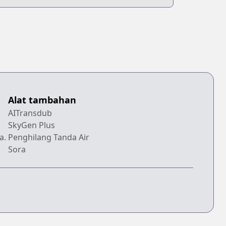
Alat tambahan
AITransdub
SkyGen Plus
a.
Penghilang Tanda Air
Sora