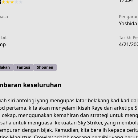
17534
8
★
★
★
★
★
aca
Pengara
Yoshida 
rbit
Tarikh P
ump
4/21/20
dakan
Fantasi
Shounen
baran keseluruhan
ah siri antologi yang mengupas latar belakang kad-kad d
od pertama, kita akan menyelami kisah Raye dan arketipe S
 cekap, menggunakan kemahiran dan strategi untuk menga
97b5-43f0-ab2c-c144debcae87
saha untuk menguasai kekuatan Sky Striker, yang memb
empuran dengan bijak. Kemudian, kita beralih kepada cer
tipe Magistus. Crowley adalah seorang penyihir yang ber