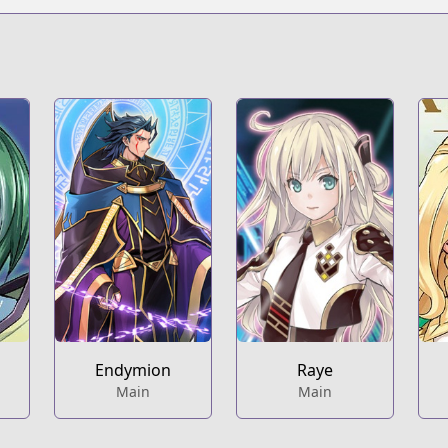
Endymion
Raye
Main
Main