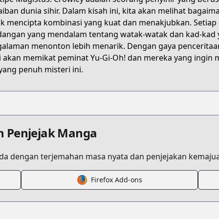
HH4X3
aiban dunia sihir. Dalam kisah ini, kita akan melihat bag
k mencipta kombinasi yang kuat dan menakjubkan. Setiap c
angan yang mendalam tentang watak-watak dan kad-kad y
yu-gi-oh-ocg-stories
alaman menonton lebih menarik. Dengan gaya penceritaan y
i akan memikat peminat Yu-Gi-Oh! dan mereka yang ingin m
yang penuh misteri ini.
/734728
a/https://www.cdjapan.co.jp/searchuni?fq.category=U
n Penjejak Manga
.html?id=twcih5z
a dengan terjemahan masa nyata dan penjejakan kemajua
Firefox Add-ons
t