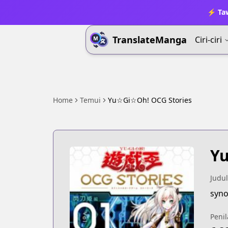
⚡ Ta
TranslateManga
Ciri-ciri
Home
Temui
Yu☆Gi☆Oh! OCG Stories
Yu
Judul
syno
Penil