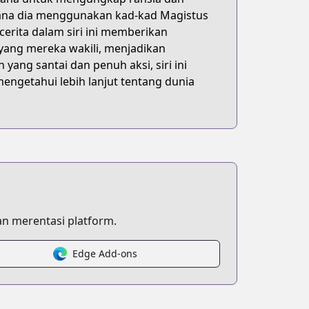
aimana dia menggunakan kad-kad Magistus
erita dalam siri ini memberikan
ang mereka wakili, menjadikan
ang santai dan penuh aksi, siri ini
engetahui lebih lanjut tentang dunia
D:14&q=遊☆戯☆王+OCG+STORIES&order=reldesc&opt.exclude_
n merentasi platform.
Edge Add-ons