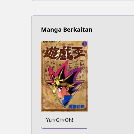
Manga Berkaitan
Yu☆Gi☆Oh!