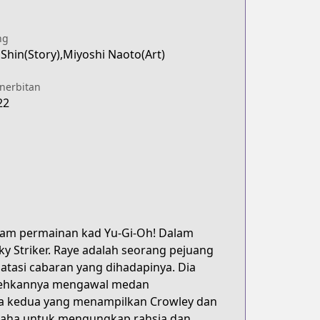
ng
Shin(Story),Miyoshi Naoto(Art)
enerbitan
22
alam permainan kad Yu-Gi-Oh! Dalam
ky Striker. Raye adalah seorang pejuang
tasi cabaran yang dihadapinya. Dia
olehkannya mengawal medan
ita kedua yang menampilkan Crowley dan
usaha untuk mengungkap rahsia dan