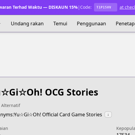
waran Terhad Waktu — DISKAUN 15%
|
Code:
at chec
T1P15VV
Undang rakan
Temui
Penggunaan
Penetap
☆Gi☆Oh! OCG Stories
 Alternatif
nyms:Yu☆Gi☆Oh! Official Card Game Stories
↓
aian
Kepopul