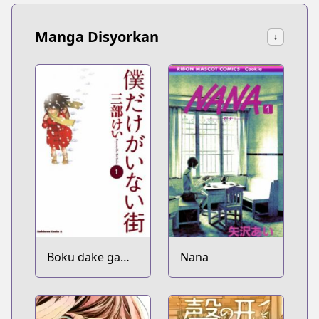
Manga Disyorkan
↓
Boku dake ga
Nana
Inai Machi