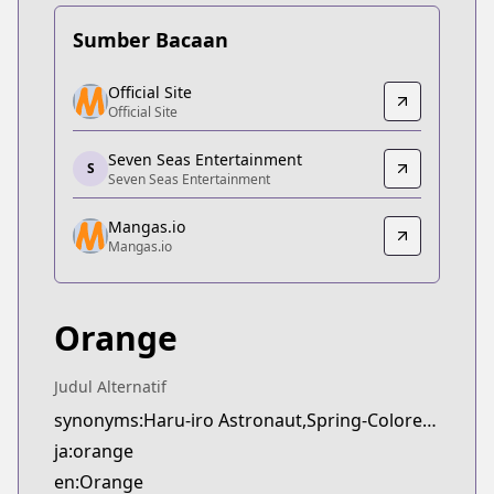
Sumber Bacaan
Official Site
Official Site
Official Site
Official Site
https://www.futabasha.co.jp/introduction/orange
Seven Seas Entertainment
Seven Seas Entertainment
S
Seven Seas Entertainment
Seven Seas Entertainment
https://sevenseasentertainment.com/series/orang
Mangas.io
Mangas.io
Mangas.io
Mangas.io
https://www.mangas.io/lire/orange
Orange
Judul Alternatif
synonyms:Haru-iro Astronaut,Spring-Colored Astronaut,orange: Mirai,orange: future
ja:orange
en:Orange