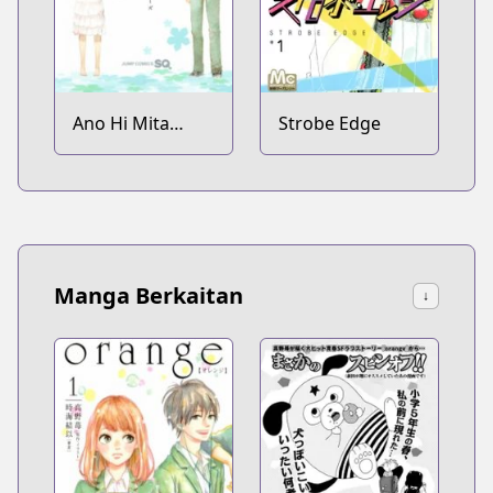
Ano Hi Mita
Strobe Edge
Hana no Namae
wo Bokutachi wa
Mada Shiranai.
Manga Berkaitan
↓