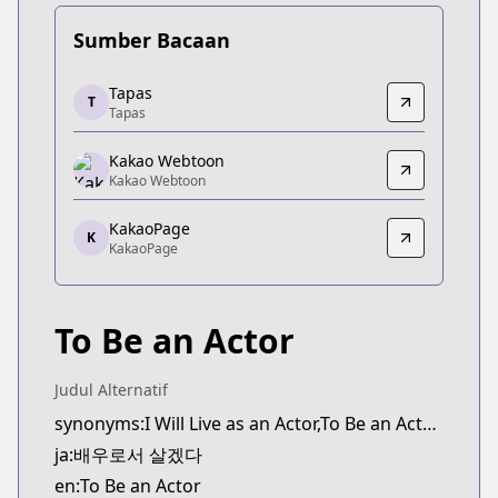
Sumber Bacaan
Tapas
Tapas
T
Tapas
Tapas
https://tapas.io/series/to-be-an-actor/info
Kakao Webtoon
Kakao Webtoon
Kakao Webtoon
Kakao Webtoon
https://webtoon.kakao.com/content/배우로서-살
KakaoPage
K
KakaoPage
KakaoPage
KakaoPage
https://page.kakao.com/content/60269069
To Be an Actor
Judul Alternatif
synonyms:I Will Live as an Actor,To Be an Actor,Baeu-roseo Salgetda,Be the Actor
ja:배우로서 살겠다
en:To Be an Actor