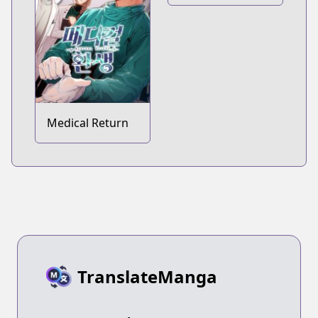
as a Child Actor
Medical Return
TranslateManga