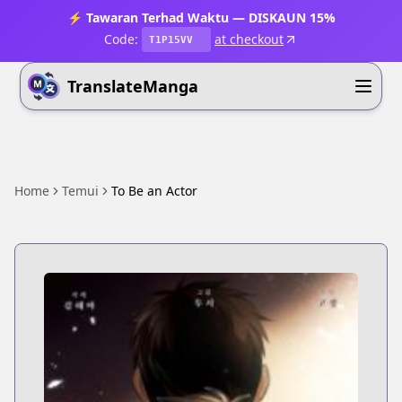
⚡ Tawaran Terhad Waktu — DISKAUN 15%
Code:
at checkout
T1P15VV
TranslateManga
Home
Temui
To Be an Actor