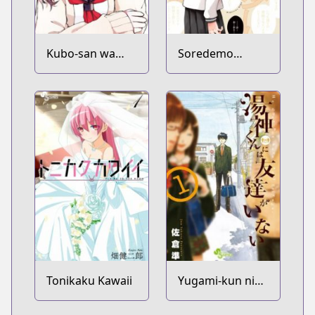
Kubo-san wa
Soredemo
Mob wo
Ayumu wa
Yurusanai
Yosetekuru
Tonikaku Kawaii
Yugami-kun ni
wa Tomodachi
ga Inai