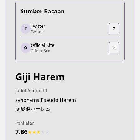
Sumber Bacaan
Twitter
Twitter
T
Twitter
Twitter
https://twitter.com/i/events/103236204019776716
Official Site
Official Site
O
Official Site
Official Site
https://gekkansunday.net/series/gijiharem
Giji Harem
Judul Alternatif
synonyms:Pseudo Harem
ja:疑似ハーレム
Penilaian
7.86
★
★
★
★
★