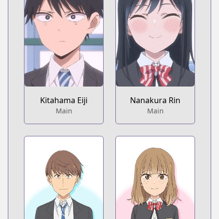
Kitahama Eiji
Nanakura Rin
Main
Main