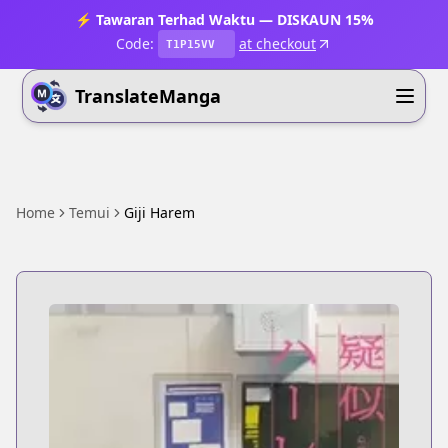
⚡ Tawaran Terhad Waktu — DISKAUN 15%
Code:
at checkout
T1P15VV
TranslateManga
Home
Temui
Giji Harem