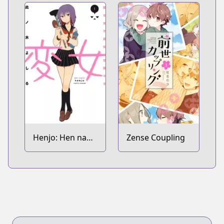
Henjo: Hen na
Zense Coupling
Joshikousei
Amaguri Senko