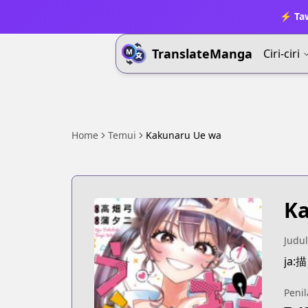
⚡ Ta
TranslateManga
Ciri-ciri
Home
Temui
Kakunaru Ue wa
K
Judul
ja
Penil