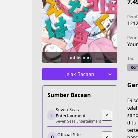
7.4
Pemb
121
Pene
Youn
publishing
Tag
Kom
Jejak Bacaan
Gam
Sumber Bacaan
Di s
Seven Seas Entertainment
tela
Seven Seas
Seven Seas Entertainment
sang
S
Entertainment
Seven Seas Entertainment
https://sevenseasentertainment.com/
ditu
Official Site
tert
Official Site
Official Site
berc
O