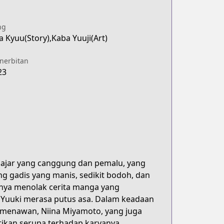
ng
 Kyuu(Story),Kaba Yuuji(Art)
enerbitan
23
lajar yang canggung dan pemalu, yang
g gadis yang manis, sedikit bodoh, dan
annya menolak cerita manga yang
k, Yuuki merasa putus asa. Dalam keadaan
n menawan, Niina Miyamoto, yang juga
itikan serupa terhadap karyanya,