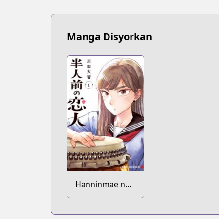
Manga Disyorkan
Hanninmae no
Koibito