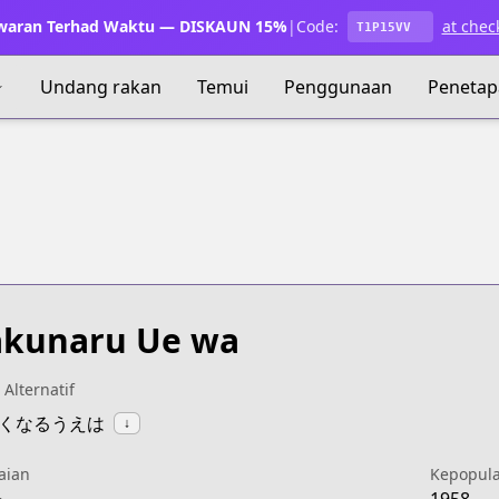
waran Terhad Waktu — DISKAUN 15%
|
Code:
at chec
T1P15VV
Undang rakan
Temui
Penggunaan
Penetap
akunaru Ue wa
 Alternatif
:描くなるうえは
↓
aian
Kepopul