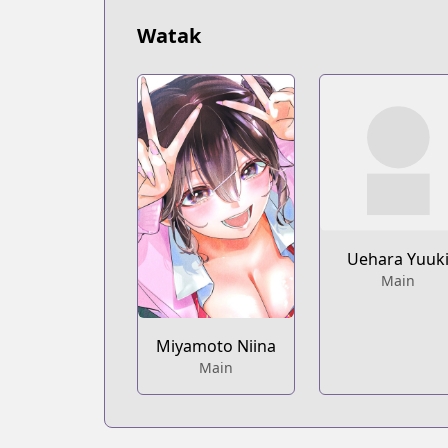
Watak
Uehara Yuuk
Main
Miyamoto Niina
Main