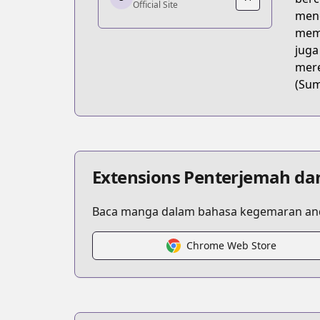
Official Site
https://younganimal.com/series/423d
menc
memp
juga
mere
(Sum
Extensions Penterjemah da
Baca manga dalam bahasa kegemaran and
Chrome Web Store