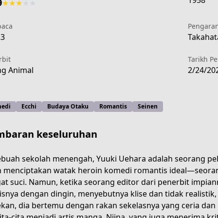
1958
9
★
★
★
★
★
aca
Pengara
23
Takahata
rbit
Tarikh P
g Animal
2/24/20
edi
Ecchi
Budaya Otaku
Romantis
Seinen
baran keseluruhan
ebuah sekolah menengah, Yuuki Uehara adalah seorang pe
h menciptakan watak heroin komedi romantis ideal—seoran
at suci. Namun, ketika seorang editor dari penerbit impi
series/now-that-we-draw/
lisnya dengan dingin, menyebutnya klise dan tidak realisti
ekan, dia bertemu dengan rakan sekelasnya yang ceria da
ita-cita menjadi artis manga. Niina, yang juga menerima kr