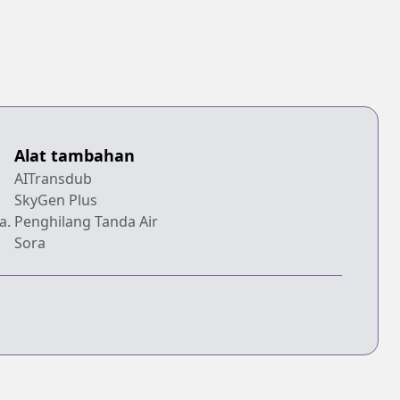
Alat tambahan
AITransdub
SkyGen Plus
a.
Penghilang Tanda Air
Sora