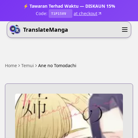
⚡ Tawaran Terhad Waktu — DISKAUN 15%
Code:
at checkout
T1P15VV
TranslateManga
Home
Temui
Ane no Tomodachi