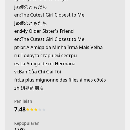
Kitsu
ja:姉のともだち
https://kitsu.app/manga/71334
en:The Cutest Girl Closest to Me.
CDJapan
ja:姉のともだち
CDJapan
en:My Older Sister's Friend
https://www.anime-planet.com/manga/https://ww
MangaUpdates
en:The Cutest Girl Closest to Me.
MangaUpdates
pt-br:A Amiga da Minha Irmã Mais Velha
https://www.mangaupdates.com/series.html?id=
ru:Подруга старшей сестры
Book☆Walker
es:La Amiga de mi Hermana.
Book☆Walker
vi:Bạn Của Chị Gái Tôi
https://bookwalker.jp/series/456923/list
fr:La plus mignonne des filles à mes côtés
zh:姐姐的朋友
Penilaian
7.48
★
★
★
★
★
Kepopularan
1780