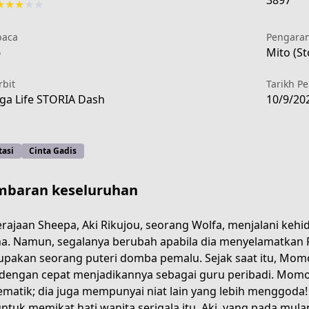
3897
★
★
★
★
★
aca
Pengara
6
Mito (St
rbit
Tarikh P
a Life STORIA Dash
10/9/20
tasi
Cinta Gadis
baran keseluruhan
erajaan Sheepa, Aki Rikujou, seorang Wolfa, menjalani keh
na. Namun, segalanya berubah apabila dia menyelamatkan 
pakan seorang puteri domba pemalu. Sejak saat itu, Momo 
e980-4321-8a7b-bc8b4e2750c8
dengan cepat menjadikannya sebagai guru peribadi. Momo
matik; dia juga mempunyai niat lain yang lebih menggoda! 
untuk memikat hati wanita serigala itu. Aki, yang pada mul