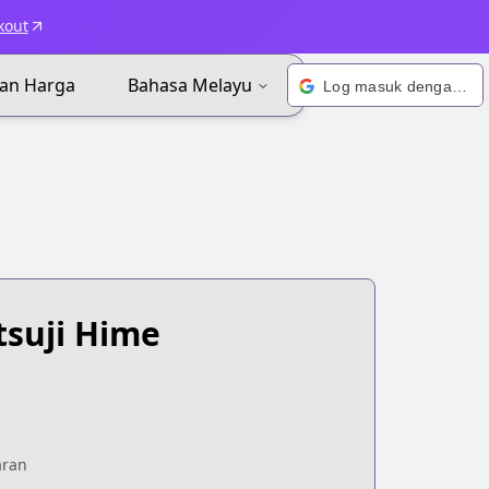
kout
an Harga
Bahasa Melayu
Log masuk dengan Google
suji Hime
aran