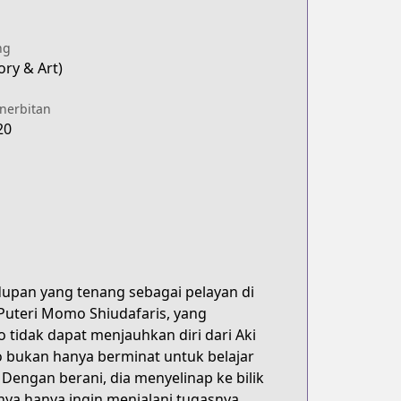
ng
ory & Art)
enerbitan
20
idupan yang tenang sebagai pelayan di
Puteri Momo Shiudafaris, yang
tidak dapat menjauhkan diri dari Aki
 bukan hanya berminat untuk belajar
Dengan berani, dia menyelinap ke bilik
anya hanya ingin menjalani tugasnya