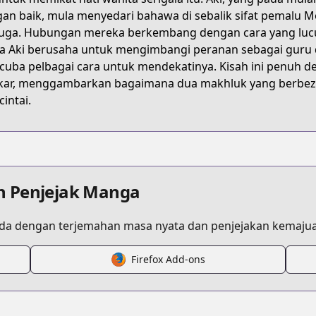
heep-princess-in-wolfs-clothing
an baik, mula menyedari bahawa di sebalik sifat pemalu Mom
uga. Hubungan mereka berkembang dengan cara yang luc
 Aki berusaha untuk mengimbangi peranan sebagai guru 
itsujihime/
uba pelbagai cara untuk mendekatinya. Kisah ini penu
kar, menggambarkan bagaimana dua makhluk yang berbez
intai.
s.html?id=le8m8rg
n Penjejak Manga
a dengan terjemahan masa nyata dan penjejakan kemajua
Firefox Add-ons