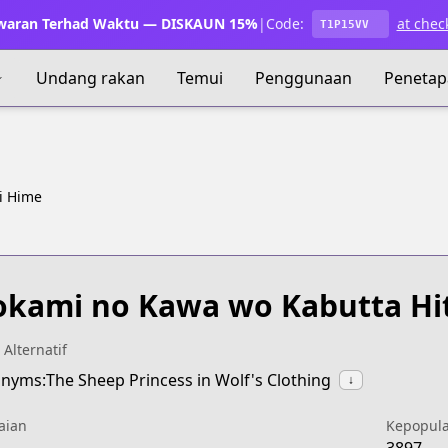
waran Terhad Waktu — DISKAUN 15%
|
Code:
at chec
T1P15VV
Undang rakan
Temui
Penggunaan
Penetap
i Hime
kami no Kawa wo Kabutta Hit
 Alternatif
nyms:The Sheep Princess in Wolf's Clothing
↓
aian
Kepopul