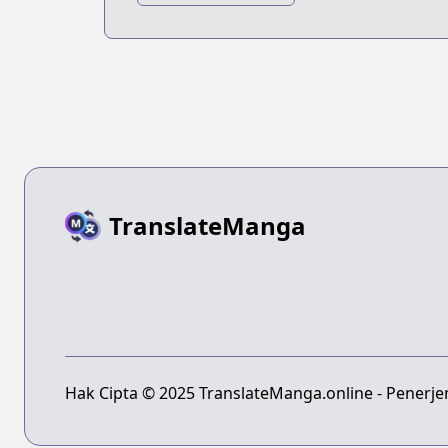
no Okinimesu
mama.
TranslateManga
Hak Cipta © 2025 TranslateManga.online - Penerj