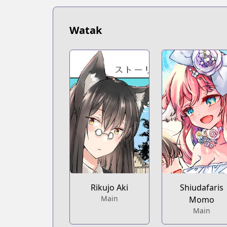
Watak
Rikujo Aki
Shiudafaris
Main
Momo
Main