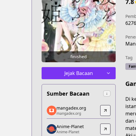
7.8
Pemb
627
Pene
Mang
finished
Tag
Fan
Jejak Bacaan
Gam
Sumber Bacaan
↓
Di k
mangadex.org
ista
mangadex.org
mangadex.org
meru
mangadex.org
https://mangadex.org/title/6fe56296-
dan 
Anime-Planet
Anime-Planet
mate
Anime-Planet
Anime-Planet
Aki 