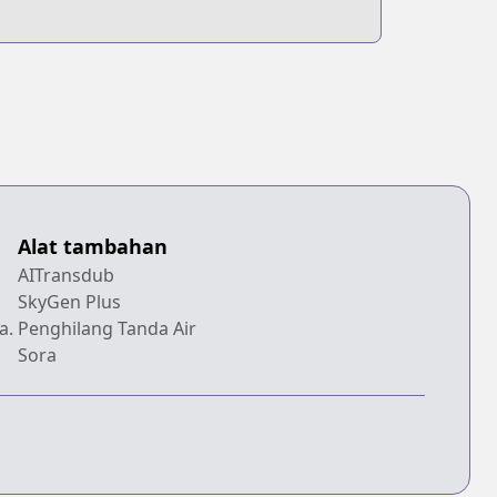
Alat tambahan
AITransdub
SkyGen Plus
a.
Penghilang Tanda Air
Sora