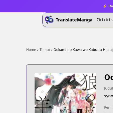
⚡ Ta
TranslateManga
Ciri-ciri
Home
Temui
Ookami no Kawa wo Kabutta Hitsuj
Oo
Judul
syno
Penil