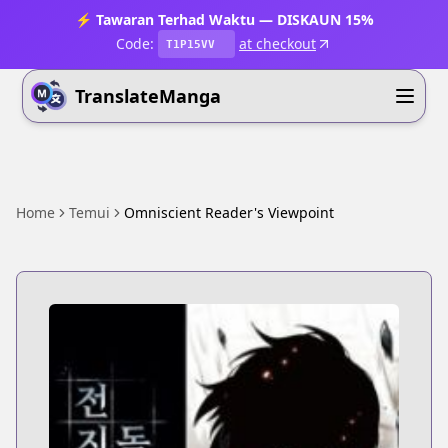
⚡ Tawaran Terhad Waktu — DISKAUN 15%
Code:
at checkout
T1P15VV
TranslateManga
Home
Temui
Omniscient Reader's Viewpoint