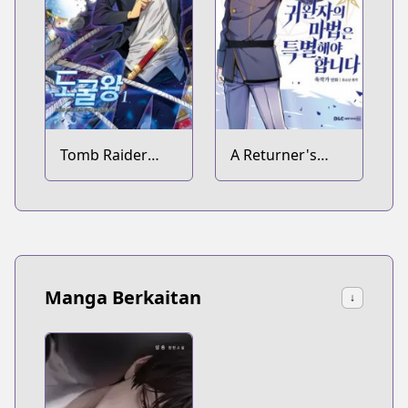
Tomb Raider
A Returner's
King
Magic Should Be
Special
Manga Berkaitan
↓