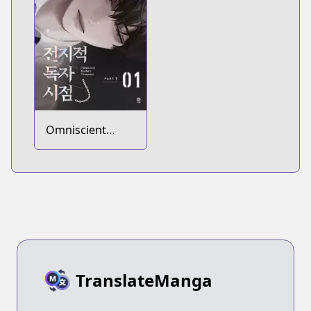
Omniscient
Reader's
Viewpoint
TranslateManga