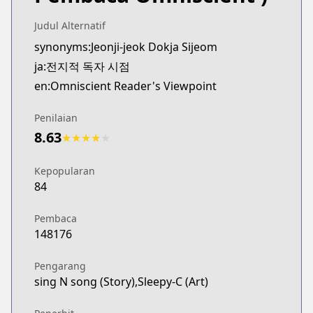
Webtoons
https://www.webtoons.com/es/fantasy/omniscient-
Judul Alternatif
Webtoons
synonyms:Jeonji-jeok Dokja Sijeom
Webtoons
ja:전지적 독자 시점
https://www.webtoons.com/zh-hant/fantasy/duzhe/
en:Omniscient Reader's Viewpoint
Webtoons
Webtoons
Penilaian
https://www.webtoons.com/th/fantasy/omniscient-
8.63
★
★
★
★
★
Webtoons
Webtoons
Kepopularan
https://www.webtoons.com/en/action/omniscient-r
84
Naver Webtoon
Naver Webtoon
Pembaca
https://comic.naver.com/webtoon/list.nhn?titleId
148176
Pengarang
sing N song (Story),Sleepy-C (Art)