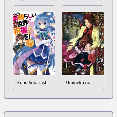
to Zero no Maria
Kono Subarashii
Umineko no
Sekai ni
Naku Koro ni -
Shukufuku wo!
Episode 1:
Legend of the
Golden Witch