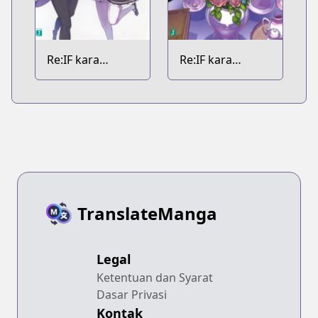
Re:IF kara
Re:IF kara
Hajimeru Isekai
Hajimeru Isekai
Seikatsu
Seikatsu: Zero
kara Kasaneru
Isekai Seikatsu
TranslateManga
Legal
Ketentuan dan Syarat
Dasar Privasi
Kontak