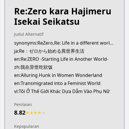
Re:Zero kara Hajimeru
Isekai Seikatsu
Judul Alternatif
synonyms:ReZero,Re: Life in a different world from zero
ja:Re：ゼロから始める異世界生活
en:Re:ZERO -Starting Life in Another World-
zh:我在异世吃软饭
en:Alluring Hunk in Women Wonderland
en:Transmigrated into a Feminist World
vi:Tôi Ở Thế Giới Khác Dựa Dẫm Vào Phụ Nữ
Penilaian
8.82
★
★
★
★
★
Kepopularan