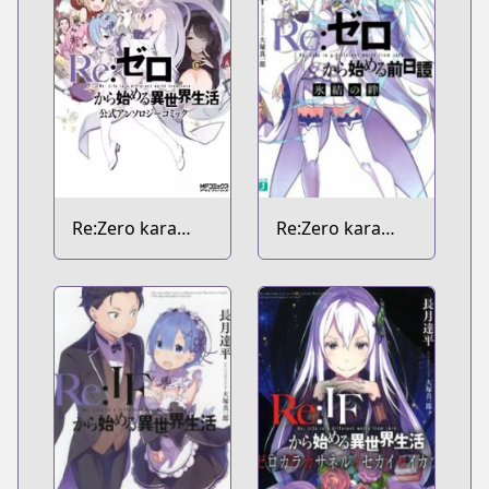
Re:Zero kara
Re:Zero kara
Hajimeru Isekai
Hajimeru
Seikatsu:
Zenjitsutan
Koushiki
Anthology Comic