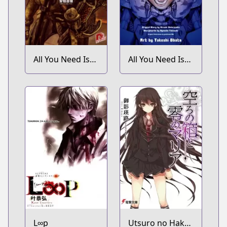
All You Need Is
All You Need Is
Kill
Kill
L∞p
Utsuro no Hako