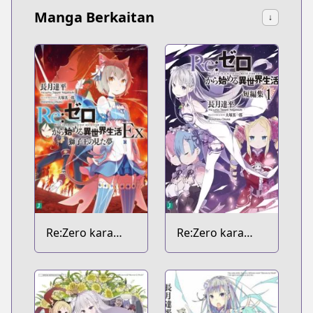
Manga Berkaitan
↓
Re:Zero kara
Re:Zero kara
Hajimeru Isekai
Hajimeru Isekai
Seikatsu Ex
Seikatsu
Tanpenshuu