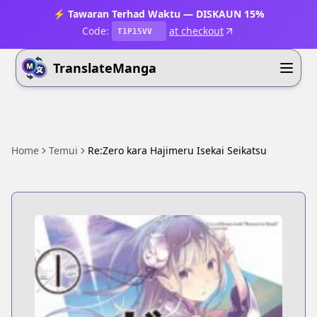
⚡ Tawaran Terhad Waktu — DISKAUN 15%
Code:
at checkout
T1P15VV
TranslateManga
Home
Temui
Re:Zero kara Hajimeru Isekai Seikatsu