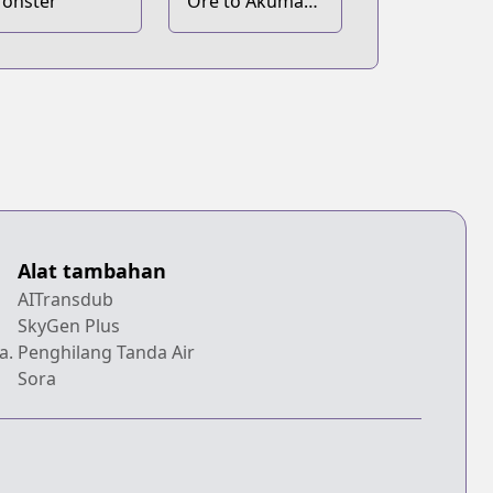
onster
Ore to Akuma
no Blues
Alat tambahan
AITransdub
SkyGen Plus
a.
Penghilang Tanda Air
Sora