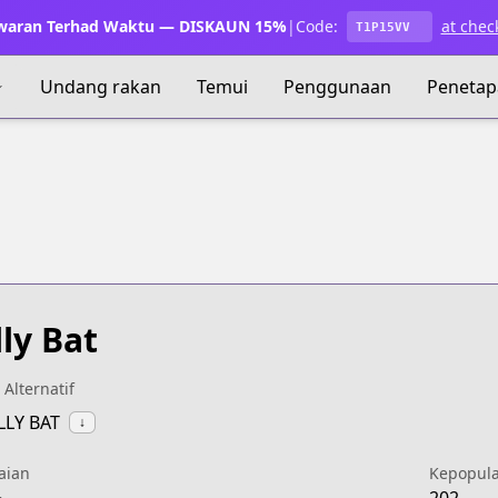
waran Terhad Waktu — DISKAUN 15%
|
Code:
at chec
T1P15VV
Undang rakan
Temui
Penggunaan
Penetap
lly Bat
 Alternatif
ILLY BAT
↓
aian
Kepopul