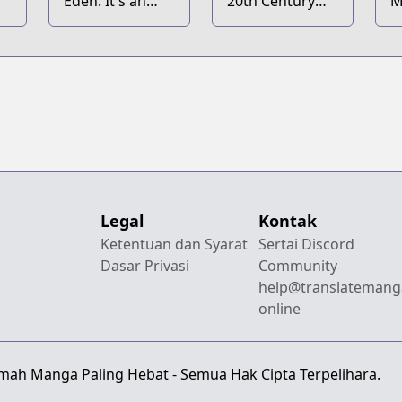
Eden: It's an
20th Century
M
Endless World!
Boys
Legal
Kontak
Ketentuan dan Syarat
Sertai Discord
Dasar Privasi
Community
help@translatemang
online
emah Manga Paling Hebat - Semua Hak Cipta Terpelihara.