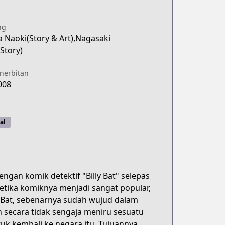
ng
 Naoki(Story & Art),Nagasaki
Story)
enerbitan
008
al
ngan komik detektif "Billy Bat" selepas
etika komiknya menjadi sangat popular,
y Bat, sebenarnya sudah wujud dalam
 secara tidak sengaja meniru sesuatu
uk kembali ke negara itu. Tujuannya