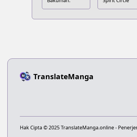
Bakuman.
Spirit Circle
TranslateManga
Hak Cipta © 2025 TranslateManga.online - Penerj