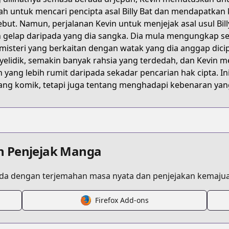
illy-bat
ah untuk mencari pencipta asal Billy Bat dan mendapatk
ebut. Namun, perjalanan Kevin untuk menjejak asal usul Bi
h gelap daripada yang dia sangka. Dia mula mengungkap
misteri yang berkaitan dengan watak yang dia anggap dicip
elidik, semakin banyak rahsia yang terdedah, dan Kevin m
h yang lebih rumit daripada sekadar pencarian hak cipta. I
754496884116425
ang komik, tetapi juga tentang menghadapi kebenaran yan
n Penjejak Manga
.html?id=hsntzfe
a dengan terjemahan masa nyata dan penjejakan kemajua
t
Firefox Add-ons