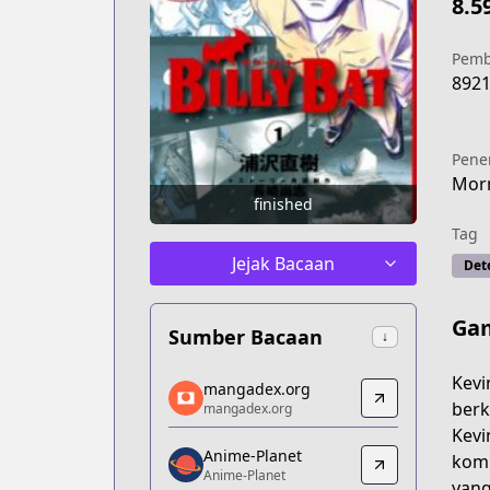
8.5
Pemb
892
Pene
Mor
finished
Tag
Jejak Bacaan
Dete
Gam
Sumber Bacaan
↓
mangadex.org
Kevi
mangadex.org
mangadex.org
berk
mangadex.org
https://mangadex.org/title/e5357466
Kevi
Anime-Planet
Anime-Planet
komi
Anime-Planet
Anime-Planet
yang