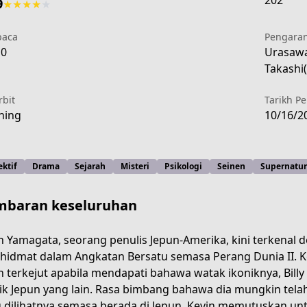
202
9
★
★
★
★
★
aca
Pengara
10
Urasawa
Takashi(
rbit
Tarikh P
ning
10/16/2
ktif
Drama
Sejarah
Misteri
Psikologi
Seinen
Supernatur
baran keseluruhan
n Yamagata, seorang penulis Jepun-Amerika, kini terkenal de
hidmat dalam Angkatan Bersatu semasa Perang Dunia II. K
-c8a2-4259-9b02-2580185bd2bb?page=1
n terkejut apabila mendapati bahawa watak ikoniknya, Bill
k Jepun yang lain. Rasa bimbang bahawa dia mungkin telah
 dilihatnya semasa berada di Jepun, Kevin memutuskan unt