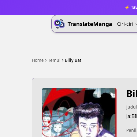
⚡ Ta
TranslateManga
Ciri-ciri
Home
Temui
Billy Bat
Bi
Judul
ja:B
Penil