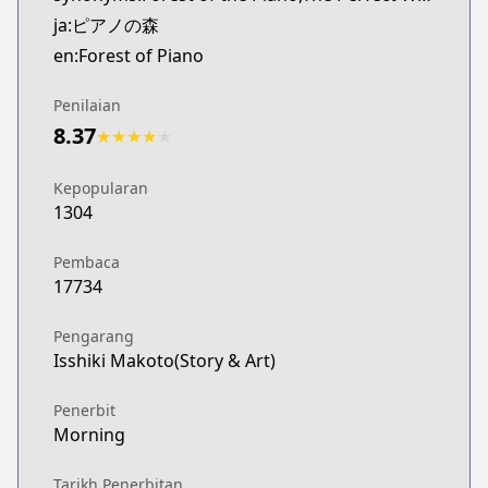
ja:ピアノの森
en:Forest of Piano
Penilaian
8.37
★
★
★
★
★
Kepopularan
1304
Pembaca
17734
Pengarang
Isshiki Makoto(Story & Art)
Penerbit
Morning
Tarikh Penerbitan