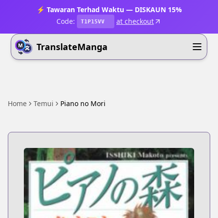
⚡ Tawaran Terhad Waktu — DISKAUN 15%
Code:
at checkout
T1P15VV
TranslateManga
Home
Temui
Piano no Mori