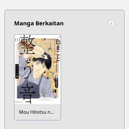
Manga Berkaitan
↓
Mou Hitotsu no
Piano no Mori:
Totonou Oto