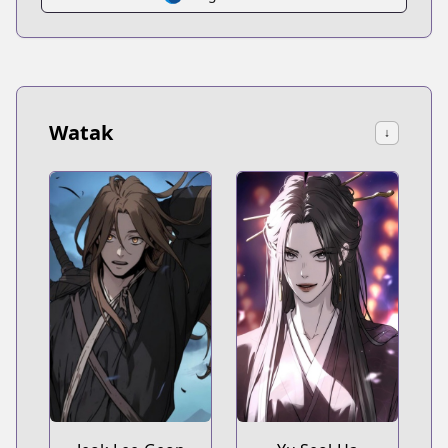
Watak
↓