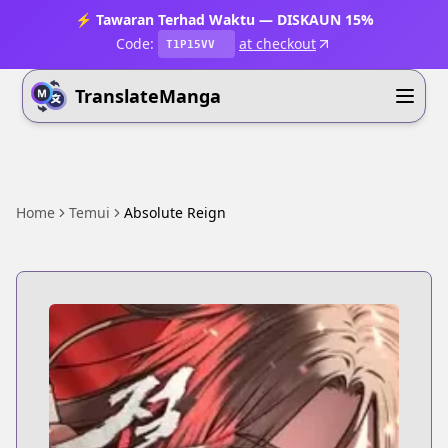
⚡ Tawaran Terhad Waktu — DISKAUN 15%
Code:
at checkout
T1P15VV
TranslateManga
Home
Temui
Absolute Reign