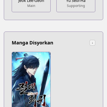
Jeok Lee-Geon
Yu Seol-Ha
Main
Supporting
Manga Disyorkan
↓