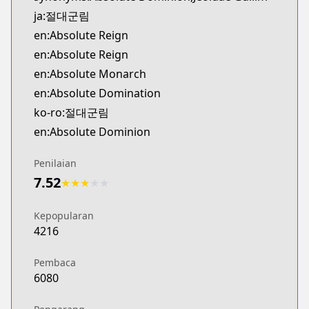
Official English
ja:절대군림
https://www.webtoons.com/en/action/absolute-reig
en:Absolute Reign
en:Absolute Reign
en:Absolute Monarch
en:Absolute Domination
ko-ro:절대군림
en:Absolute Dominion
Penilaian
7.52
★
★
★
★
★
Kepopularan
4216
Pembaca
6080