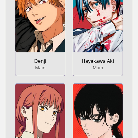
Denji
Hayakawa Aki
Main
Main