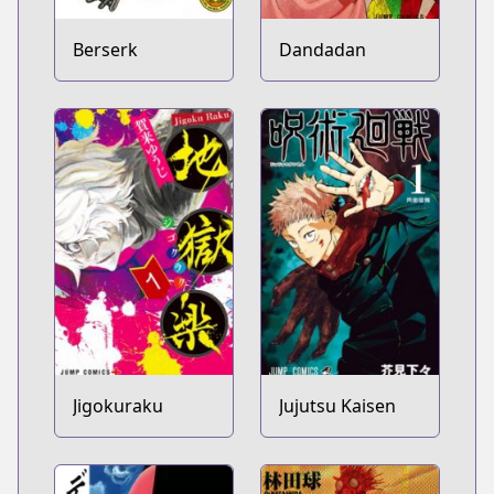
Berserk
Dandadan
Jigokuraku
Jujutsu Kaisen