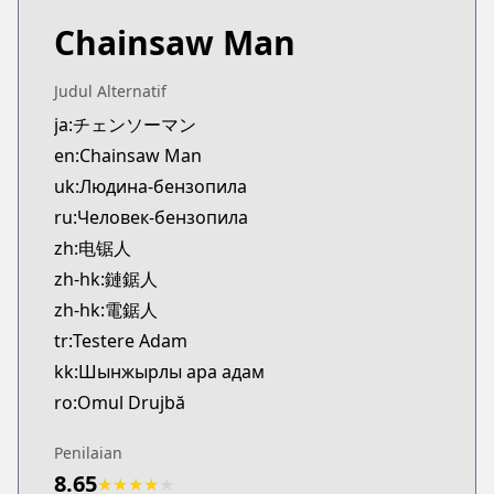
Chainsaw Man
Judul Alternatif
ja:チェンソーマン
en:Chainsaw Man
uk:Людина-бензопила
ru:Человек-бензопила
zh:电锯人
zh-hk:鏈鋸人
zh-hk:電鋸人
tr:Testere Adam
kk:Шынжырлы ара адам
ro:Omul Drujbă
Penilaian
8.65
★
★
★
★
★