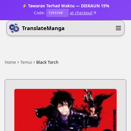
⚡ Tawaran Terhad Waktu — DISKAUN 15%
Code:
at checkout
T1P15VV
TranslateManga
Home
Temui
Black Torch