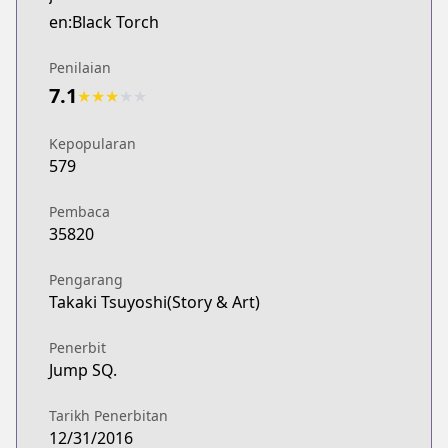
en:Black Torch
Penilaian
7.1
★
★
★
★
★
Kepopularan
579
Pembaca
35820
Pengarang
Takaki Tsuyoshi(Story & Art)
Penerbit
Jump SQ.
Tarikh Penerbitan
12/31/2016