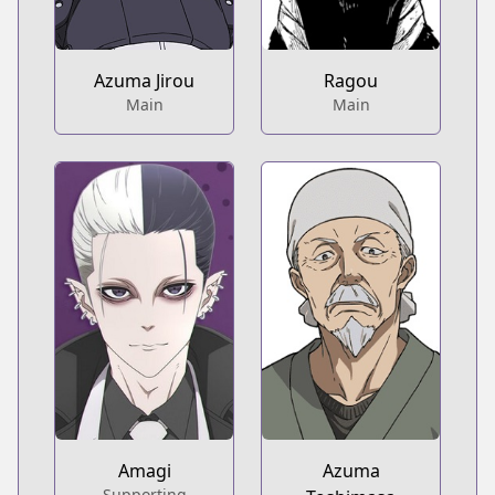
Azuma Jirou
Ragou
Main
Main
Amagi
Azuma
Supporting