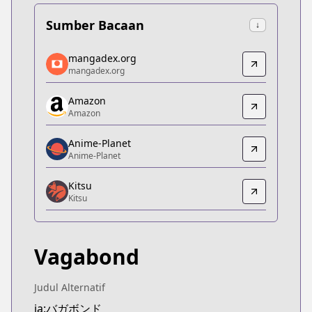
Sumber Bacaan
↓
mangadex.org
mangadex.org
mangadex.org
mangadex.org
https://mangadex.org/title/d1a9fdeb-f713-407f-9
Amazon
Amazon
Amazon
Amazon
https://www.amazon.co.jp/dp/4063286193/
Anime-Planet
Anime-Planet
Anime-Planet
Anime-Planet
Kitsu
https://www.anime-planet.com/manga/vagabond
Kitsu
Kitsu
Kitsu
https://kitsu.app/manga/1482
Vagabond
CDJapan
CDJapan
https://www.anime-planet.com/manga/http://www
Judul Alternatif
MangaUpdates
ja:バガボンド