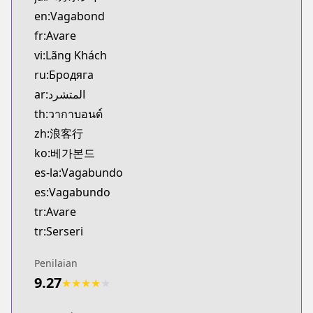
MangaUpdates
en:Vagabond
https://www.mangaupdates.com/series.html?id=3
fr:Avare
Official English
vi:Lãng Khách
Official English
ru:Бродяга
https://www.viz.com/vagabond
ar:المتشرد
th:วากาบอนด์
zh:浪客行
ko:베가본드
es-la:Vagabundo
es:Vagabundo
tr:Avare
tr:Serseri
Penilaian
9.27
★
★
★
★
★