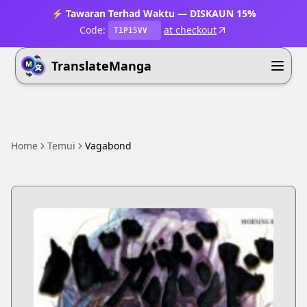
⚡ Tawaran Terhad Waktu — DISKAUN 15%
Code:
at checkout
T1P15VV
TranslateManga
Home
Temui
Vagabond