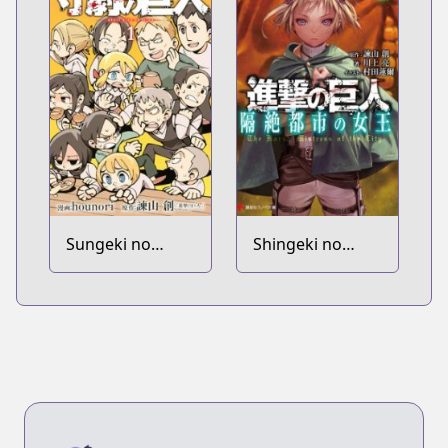
Sungeki no
Shingeki no
Kyojin
Kyojin:
Kakuzetsu Toshi
no Joou