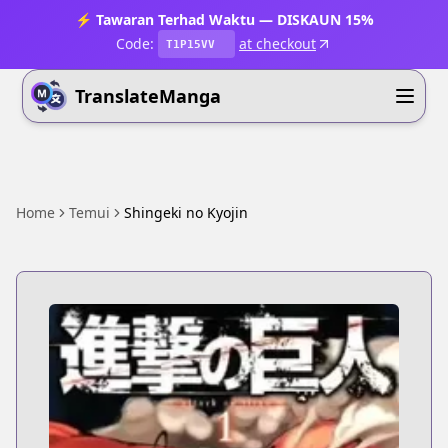
⚡ Tawaran Terhad Waktu — DISKAUN 15%
Code:
at checkout
T1P15VV
TranslateManga
Home
Temui
Shingeki no Kyojin