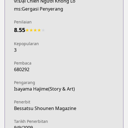
vi:Đại Chiến Người Khổng Lồ
ms:Gergasi Penyerang
Penilaian
8.55
★
★
★
★
★
Kepopularan
3
Pembaca
680292
Pengarang
Isayama Hajime(Story & Art)
Penerbit
Bessatsu Shounen Magazine
Tarikh Penerbitan
9/9/2009