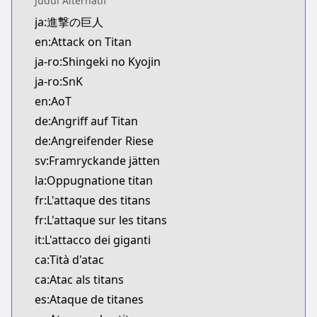
Judul Alternatif
Kitsu
ja:進撃の巨人
https://kitsu.app/manga/14916
en:Attack on Titan
CDJapan
CDJapan
ja-ro:Shingeki no Kyojin
https://www.anime-planet.com/manga/https://ww
ja-ro:SnK
MangaUpdates
en:AoT
MangaUpdates
de:Angriff auf Titan
https://www.mangaupdates.com/series.html?id=4
de:Angreifender Riese
Book☆Walker
sv:Framryckande jätten
Book☆Walker
https://bookwalker.jp/series/4214/list
la:Oppugnatione titan
Official English
fr:L'attaque des titans
Official English
fr:L'attaque sur les titans
https://comics.inkr.com/title/409-attack-on-tita
it:L'attacco dei giganti
ca:Tità d'atac
ca:Atac als titans
es:Ataque de titanes