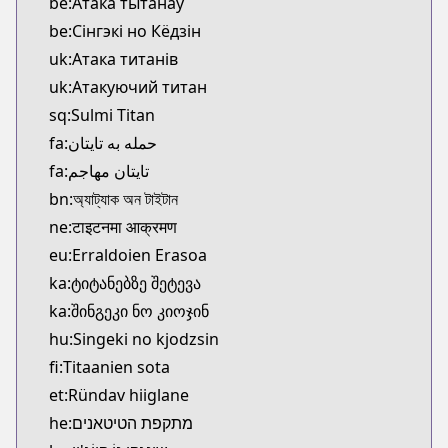
be:Атака тытанаў
be:Сінгэкі но Кёдзін
uk:Атака титанів
uk:Атакуючий титан
sq:Sulmi Titan
fa:حمله به تایتان
fa:تایتان مهاجم
bn:অ্যাট্যাক অন টাইটান
ne:टाइटनमा आक्रमण
eu:Erraldoien Erasoa
ka:ტიტანებზე შეტევა
ka:შინგეკი ნო კიოჯინ
hu:Singeki no kjodzsin
fi:Titaanien sota
et:Ründav hiiglane
he:מתקפת הטיטאנים