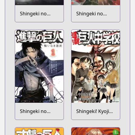
Shingeki no
Shingeki no
Kyojin Volume 0
Kyojin: Before
the Fall
Shingeki no
Shingeki! Kyojin
Kyojin: Kuinaki
Chuugakkou
Sentaku