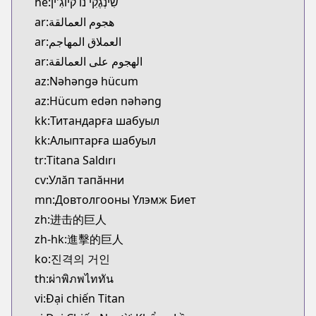
he:שִינְגֶקִי נוֹ קיוֹגִ'ין
ar:هجوم العمالقة
ar:العملاق المهاجم
ar:الهجوم على العمالقة
az:Nəhəngə hücum
az:Hücum edən nəhəng
kk:Титандарға шабуыл
kk:Алыптарға шабуыл
tr:Titana Saldırı
cv:Улăп тапăнни
mn:Довтолгооны Үлэмж Биет
zh:进击的巨人
zh-hk:進擊的巨人
ko:진격의 거인
th:ผ่าพิภพไททัน
vi:Đại chiến Titan