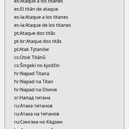
es:Ataque a los titanes
es:El titán de ataque
es-la:Ataque a los titanes
es-la:Ataque de los titanes
pt:Ataque dos titãs
pt-br:Ataque dos titãs
pl:Atak Tytanów
cs:Útok Titánů
cs:Šingeki no kjodžin
hr:Napad Titana
hr:Napad na Titan
hr:Napad na Divove
sr:Напад титана
ru:Атака титанов
ru:Атака на титанов
ru:Сингэки но Кёдзин