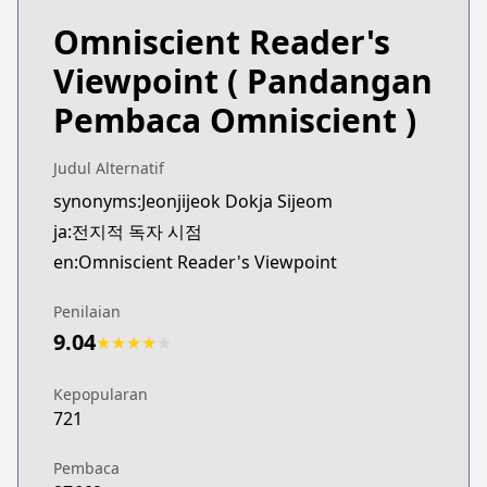
Omniscient Reader's
Viewpoint
( Pandangan
Pembaca Omniscient )
Judul Alternatif
synonyms:Jeonjijeok Dokja Sijeom
ja:전지적 독자 시점
en:Omniscient Reader's Viewpoint
Penilaian
9.04
★
★
★
★
★
Kepopularan
721
Pembaca