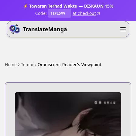
⚡ Tawaran Terhad Waktu — DISKAUN 15%
Code:
at checkout
T1P15VV
TranslateManga
Home
Temui
Omniscient Reader's Viewpoint