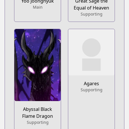
Yoo Joonghyuk
Great Sage the
Main
Equal of Heaven
Supporting
Agares
Supporting
Abyssal Black
Flame Dragon
Supporting