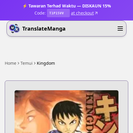
⚡ Tawaran Terhad Waktu — DISKAUN 15%
Code:
at checkout
T1P15VV
TranslateManga
Home
Temui
Kingdom