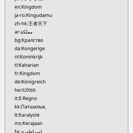
Kitsu
en:Kingdom
https://kitsu.app/manga/3480
ja-ro:Kingudamu
CDJapan
zh-hk:王者天下
CDJapan
ar:مملكة
https://www.anime-planet.com/manga/https://ww
MangaUpdates
bg:Кралство
MangaUpdates
da:Kongerige
https://www.mangaupdates.com/series.html?id=1
nl:Koninkrijk
Book☆Walker
tl:Kaharian
Book☆Walker
fr:Kingdom
https://bookwalker.jp/series/12466
de:Königreich
Official Site
Official Site
he:ממלכה
https://www.meian-editions.fr/meian/licence/kin
it:Il Regno
kk:Патшалық
lt:Karalystė
ms:Kerajaan
fa:امپراطوری