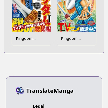
Kingdom
Kingdom
Soushuuhen
Bangai-hen
TranslateManga
Legal