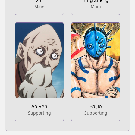
Ying Zheng
Xin
Main
Main
Ao Ren
Ba Jio
Supporting
Supporting