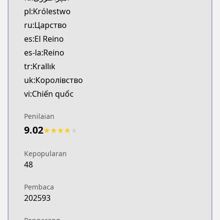
pl:Królestwo
ru:Царство
es:El Reino
es-la:Reino
tr:Krallık
uk:Королівство
vi:Chiến quốc
Penilaian
9.02
★
★
★
★
★
Kepopularan
48
Pembaca
202593