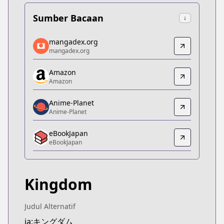
Sumber Bacaan
↓
mangadex.org
mangadex.org
mangadex.org
mangadex.org
https://mangadex.org/title/077a3fed-1634-424f-b
Amazon
Amazon
Amazon
Amazon
https://www.amazon.co.jp/dp/B07GX5ZWRX
Anime-Planet
Anime-Planet
Anime-Planet
Anime-Planet
eBookJapan
https://www.anime-planet.com/manga/kingdom
eBookJapan
eBookJapan
eBookJapan
https://ebookjapan.yahoo.co.jp/books/132898
Kingdom
Official Raw
Official Raw
https://youngjump.jp/kingdom
Judul Alternatif
Kitsu
ja:キングダム