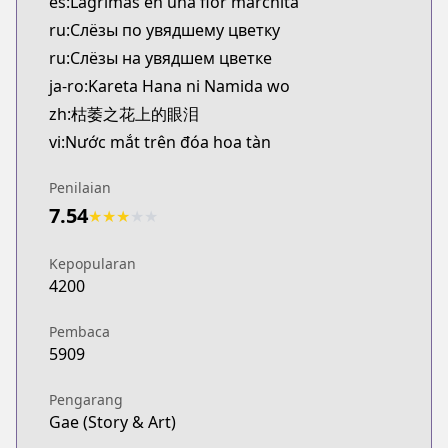
es:Lágrimas en una flor marchita
ru:Слёзы по увядшему цветку
ru:Слёзы на увядшем цветке
ja-ro:Kareta Hana ni Namida wo
zh:枯萎之花上的眼泪
vi:Nước mắt trên đóa hoa tàn
Penilaian
7.54
★
★
★
★
★
Kepopularan
4200
Pembaca
5909
Pengarang
Gae (Story & Art)