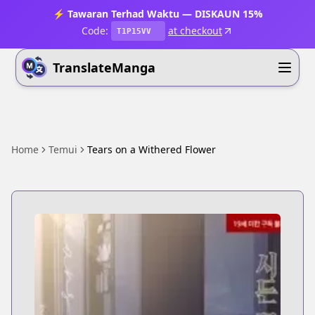
⚡ Tawaran Terhad Waktu — DISKAUN 15%
Code:
at checkout
T1P15VV
TranslateManga
Home
Temui
Tears on a Withered Flower