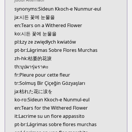
synonyms:Sideun Kkoch-e Nunmur-eul
ja:시든 꽃에 눈물을
en:Tears on a Withered Flower
ko:시든 꽃에 눈물을
pl:Łzy ze zwiędłych kwiatów
pt-br:Lágrimas Sobre Flores Murchas
zh-hk:枯萎的花淚
th:บุปผารุ่มราคะ
fr:Pleure pour cette fleur
tr:Solmuş Bir Çiçeğin Gözyaşları
ja:枯れた花に涙を
ko-ro:Sideun Kkoch-e Nunmul-eul
en:Tears for the Withered Flower
it:Lacrime su un fiore appassito
pt-br:Lágrimas sobre flores murchas