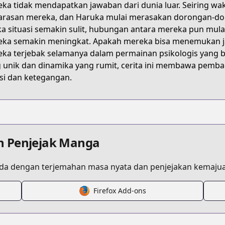
ka tidak mendapatkan jawaban dari dunia luar. Seiring wak
5KWF
rasan mereka, dan Haruka mulai merasakan dorongan-dor
ka situasi semakin sulit, hubungan antara mereka pun mula
ka semakin meningkat. Apakah mereka bisa menemukan jalan
boku-wa-kimitachi-wo-shihai-suru
ka terjebak selamanya dalam permainan psikologis yang b
 unik dan dinamika yang rumit, cerita ini membawa pemba
i dan ketegangan.
/704647
君たちを支配する
n Penjejak Manga
a dengan terjemahan masa nyata dan penjejakan kemajua
Firefox Add-ons
/https://www.cdjapan.co.jp/product/NEOBK-2737395