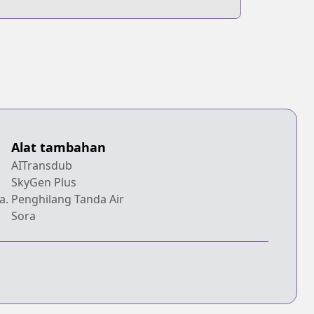
Alat tambahan
AITransdub
SkyGen Plus
a.
Penghilang Tanda Air
Sora