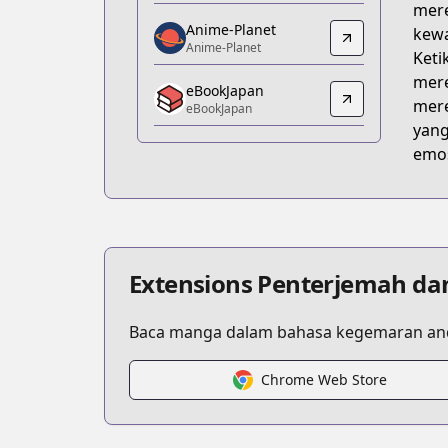
mere
https://www.amazon.co.jp/dp/B0B962
Anime-Planet
kewa
Anime-Planet
Anime-Planet
Keti
Anime-Planet
mere
eBookJapan
https://www.anime-planet.com/manga/
mere
eBookJapan
eBookJapan
yang
eBookJapan
emos
https://ebookjapan.yahoo.co.jp/books
Official Raw
Official Raw
https://yanmaga.jp/comics/僕は
Kitsu
Extensions Penterjemah da
Kitsu
https://kitsu.app/manga/63892
Baca manga dalam bahasa kegemaran and
CDJapan
CDJapan
Chrome Web Store
https://www.anime-planet.com/manga
MangaUpdates
MangaUpdates