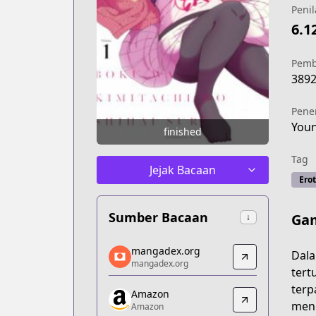
Penil
6.1
Pemb
389
Pene
You
finished
Tag
Jejak Bacaan
Erot
Sumber Bacaan
Gam
↓
mangadex.org
mangadex.org
Dala
mangadex.org
mangadex.org
tert
https://mangadex.org/title/564046e1-
terp
Amazon
Amazon
menc
Amazon
Amazon