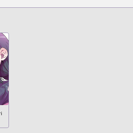
s.html?id=trw8dku
i