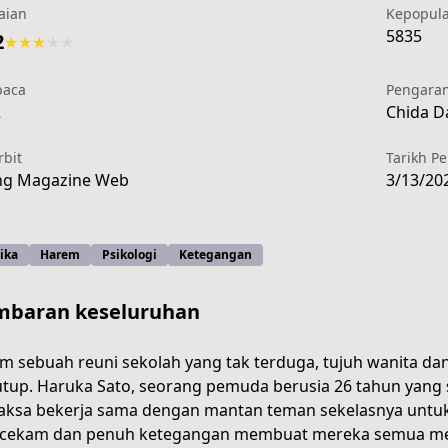
aian
Kepopul
5835
2
★
★
★
★
★
aca
Pengara
2
Chida Da
rbit
Tarikh P
ng Magazine Web
3/13/20
ika
Harem
Psikologi
Ketegangan
baran keseluruhan
m sebuah reuni sekolah yang tak terduga, tujuh wanita dan
utup. Haruka Sato, seorang pemuda berusia 26 tahun yang
2919-4f8b-93cc-907b36256534
aksa bekerja sama dengan mantan teman sekelasnya untuk
ekam dan penuh ketegangan membuat mereka semua merasa