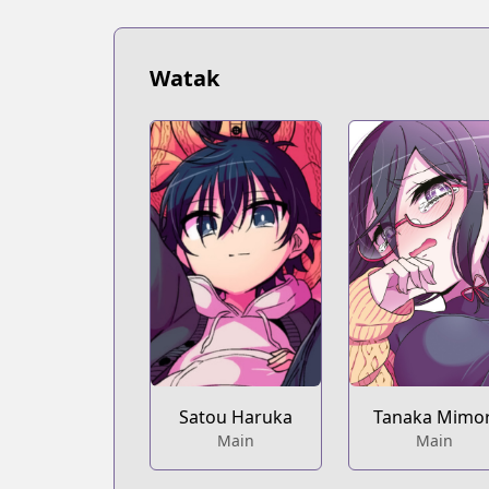
https://www.mangaupdates.com/serie
Book☆Walker
Book☆Walker
Watak
https://bookwalker.jp/series/361066
Satou Haruka
Tanaka Mimor
Main
Main