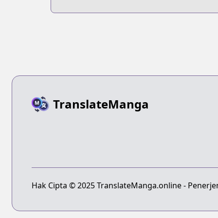
Mou Ichido 10-
dai no Kimi to
Au
TranslateManga
Hak Cipta © 2025 TranslateManga.online - Penerj