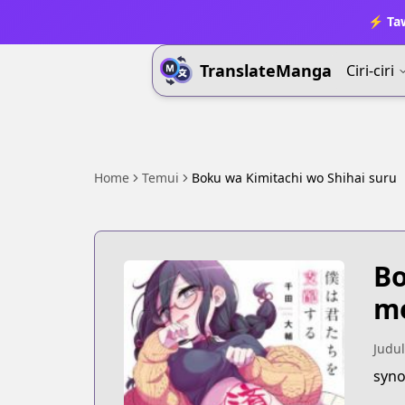
⚡ Ta
TranslateManga
Ciri-ciri
Home
Temui
Boku wa Kimitachi wo Shihai suru
Bo
me
Judul
syno