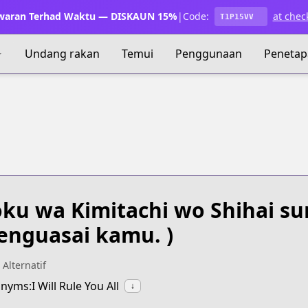
waran Terhad Waktu — DISKAUN 15%
|
Code:
at chec
T1P15VV
Undang rakan
Temui
Penggunaan
Penetap
ku wa Kimitachi wo Shihai su
nguasai kamu. )
 Alternatif
nyms:I Will Rule You All
↓