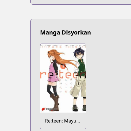
Manga Disyorkan
Re:teen: Mayu
no Naka de