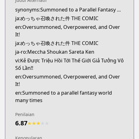
Judul Alternatif
Kitsu
synonyms:Summoned to a Parallel Fantasy World Many Times
https://kitsu.app/manga/57931
ja:めっちゃ召喚された件 THE COMIC
CDJapan
CDJapan
en:Oversummoned, Overpowered, and Over
https://www.anime-planet.com/manga/https://ww
It!
MangaUpdates
ja:めっちゃ召喚された件 THE COMIC
MangaUpdates
ja-ro:Meccha Shoukan Sareta Ken
https://www.mangaupdates.com/series.html?id=1
vi:Kẻ Được Triệu Hồi Tới Thế Giới Giả Tưởng Vô
novelUpdates
Số Lần!!
novelUpdates
en:Oversummoned, Overpowered, and Over
https://www.novelupdates.com/series/i-was-summo
It!
Book☆Walker
en:Summoned to a parallel fantasy world
Book☆Walker
many times
https://bookwalker.jp/series/275215/list
Official English
Penilaian
Official English
6.87
https://j-novel.club/series/oversummoned-overp
★
★
★
★
★
Kepopularan