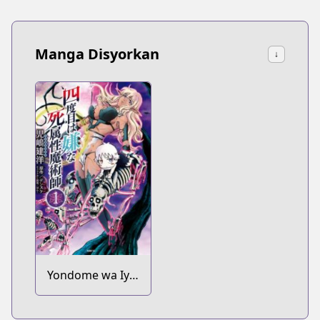
Manga Disyorkan
↓
Yondome wa Iya
na Shizokusei
Majutsushi