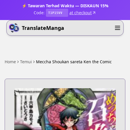
⚡ Tawaran Terhad Waktu — DISKAUN 15%
Code:
at checkout
T1P15VV
TranslateManga
Home
Temui
Meccha Shoukan sareta Ken the Comic