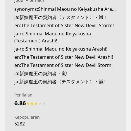
Judul Alternatif
Official English
synonyms:Shinmai Maou no Keiyakusha Arashi
http://www.sevenseasentertainment.com/series/th
ja:新妹魔王の契約者〈テスタメント〉・嵐！
en:The Testament of Sister New Devil: Storm!
ja-ro:Shinmai Maou no Keiyakusha
(Testament) Arashi!
ja-ro:Shinmai Maou no Keiyakusha Arashi!
en:The Testament of Sister New Devil Arashi!
en:The Testament of Sister New Devil Storm!
ja:新妹魔王の契約者・嵐!
ja:新妹魔王の契約者〈テスタメント〉・嵐!
Penilaian
6.86
★
★
★
★
★
Kepopularan
5282