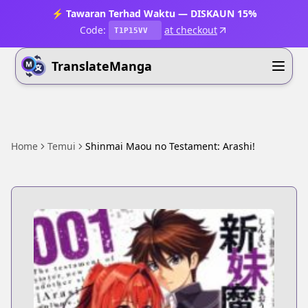
⚡ Tawaran Terhad Waktu — DISKAUN 15%
Code:
at checkout
T1P15VV
TranslateManga
Home
Temui
Shinmai Maou no Testament: Arashi!