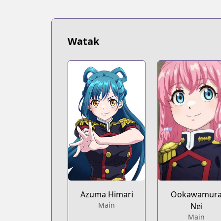
Watak
Azuma Himari
Ookawamur
Main
Nei
Main