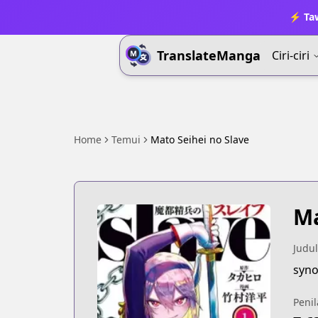
⚡ Ta
TranslateManga
Ciri-ciri
Home
Temui
Mato Seihei no Slave
Ma
Judul
syno
Penil