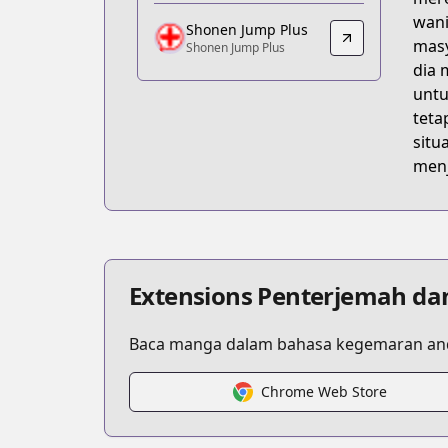
https://comic.pixiv.net/works/5572
wani
Shonen Jump Plus
Shonen Jump Plus
masy
Shonen Jump Plus
Shonen Jump Plus
dia 
https://shonenjumpplus.com/episode
untu
teta
situ
menj
Extensions Penterjemah da
Baca manga dalam bahasa kegemaran and
Chrome Web Store