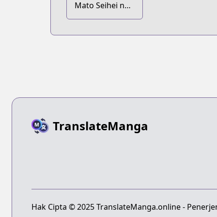
Mato Seihei no
Slave: Maboutai
Nisshi
TranslateManga
Hak Cipta © 2025 TranslateManga.online - Penerj