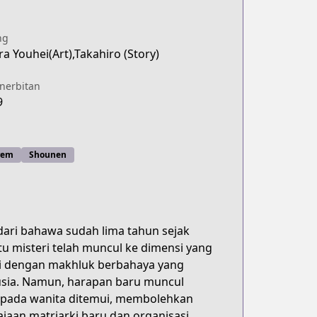
ng
 Youhei(Art),Takahiro (Story)
enerbitan
9
rem
Shounen
ri bahawa sudah lima tahun sejak
tu misteri telah muncul ke dimensi yang
hi dengan makhluk berbahaya yang
usia. Namun, harapan baru muncul
epada wanita ditemui, membolehkan
an matriarki baru dan organisasi