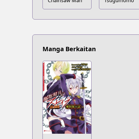
Chainsaw Man
Tsugumomo
Manga Berkaitan