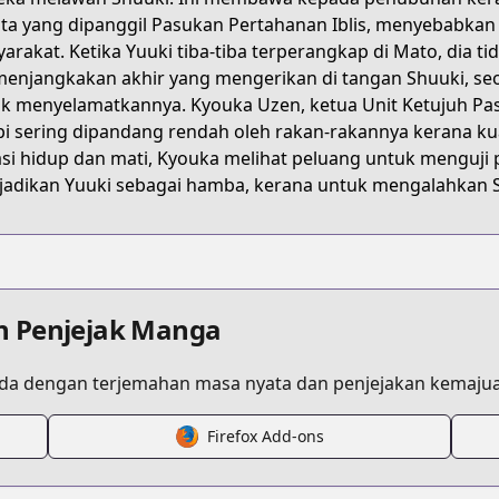
ta yang dipanggil Pasukan Pertahanan Iblis, menyebabkan l
arakat. Ketika Yuuki tiba-tiba terperangkap di Mato, dia ti
menjangkakan akhir yang mengerikan di tangan Shuuki, seo
/10834108156641784254
k menyelamatkannya. Kyouka Uzen, ketua Unit Ketujuh Pasuk
pi sering dipandang rendah oleh rakan-rakannya kerana ku
asi hidup dan mati, Kyouka melihat peluang untuk menguji
adikan Yuuki sebagai hamba, kerana untuk mengalahkan S
n Penjejak Manga
a dengan terjemahan masa nyata dan penjejakan kemajua
Firefox Add-ons