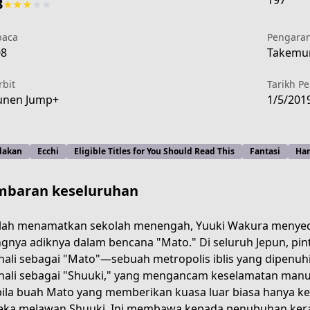
197
3
★
★
★
★
★
aca
Pengara
08
Takemura
rbit
Tarikh P
unen Jump+
1/5/201
dakan
Ecchi
Eligible Titles for You Should Read This
Fantasi
Ha
baran keseluruhan
lah menamatkan sekolah menengah, Yuuki Wakura menyeda
ngnya adiknya dalam bencana "Mato." Di seluruh Jepun, pin
nali sebagai "Mato"—sebuah metropolis iblis yang dipenu
oldier
nali sebagai "Shuuki," yang mengancam keselamatan man
ila buah Mato yang memberikan kuasa luar biasa hanya k
ka melawan Shuuki. Ini membawa kepada penubuhan keraja