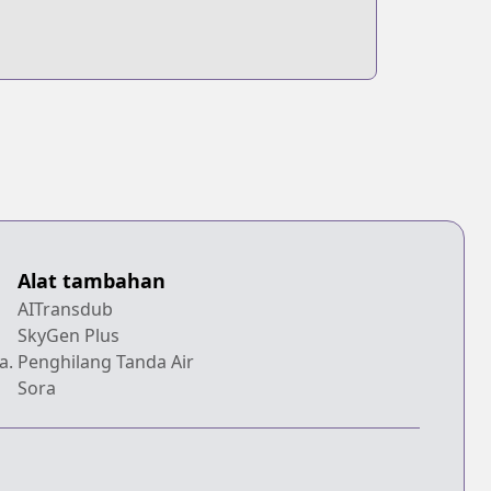
Alat tambahan
AITransdub
SkyGen Plus
a.
Penghilang Tanda Air
Sora