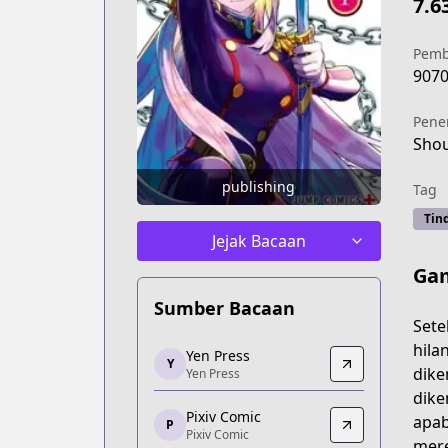
7.6
Pemb
907
Pene
Sho
publishing
Tag
Tin
Jejak Bacaan
Gam
Sumber Bacaan
Sete
Yen Press
hila
Yen Press
Y
Yen Press
dike
Yen Press
https://yenpress.com/series/chained-s
dike
Pixiv Comic
Pixiv Comic
apab
P
Pixiv Comic
Pixiv Comic
mere