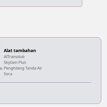
Alat tambahan
AITransdub
SkyGen Plus
a.
Penghilang Tanda Air
Sora