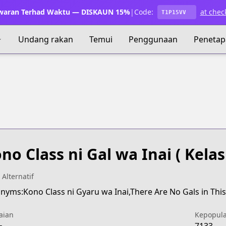
waran Terhad Waktu — DISKAUN 15%
|
Code:
at chec
T1P15VV
Undang rakan
Temui
Penggunaan
Penetap
no Class ni Gal wa Inai
( Kelas
 Alternatif
nyms:Kono Class ni Gyaru wa Inai,There Are No Gals in This
aian
Kepopul