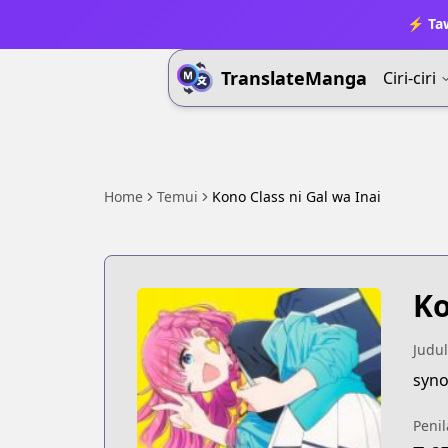
⚡ Ta
TranslateManga
Ciri-ciri
Home
Temui
Kono Class ni Gal wa Inai
Ko
Judul
syno
Penil