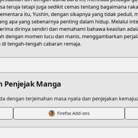
DF3QM
sa teruja tetapi juga sedikit cemas tentang bagaimana r
 Sementara itu, Yushin, dengan sikapnya yang tidak pedul
ang apa yang sebenarnya penting dalam hidup. Melalui inte
o-gyaru-in-this-class
rima dirinya sendiri dan memahami bahawa keaslian adalah
h dengan momen lucu dan manis, menggambarkan perjalan
a di tengah-tengah cabaran remaja.
/877594
/17106567255038009351
n Penjejak Manga
a dengan terjemahan masa nyata dan penjejakan kemajua
Firefox Add-ons
/https://www.cdjapan.co.jp/product/NEOBK-3056764