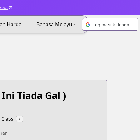
kout
an Harga
Bahasa Melayu
Log masuk dengan Google
 Ini Tiada Gal )
 Class
↓
aran