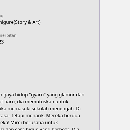
ng
higure(Story & Art)
enerbitan
23
an gaya hidup "gyaru" yang glamor dan
at baru, dia memutuskan untuk
tika memasuki sekolah menengah. Di
kasar tetapi menarik. Mereka berdua
reka! Mirei berusaha untuk
ya dan cara hidup yang berbeza. Dia