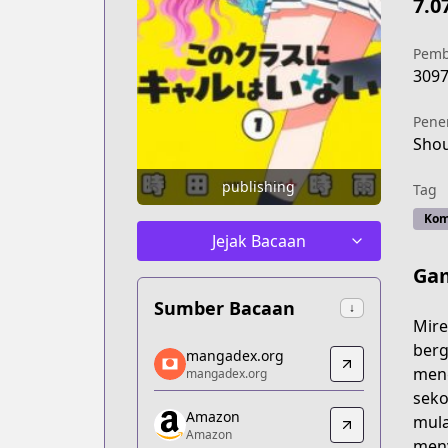
7.0
Pemb
309
Pene
Sho
publishing
Tag
Kom
Jejak Bacaan
Gam
Sumber Bacaan
↓
Mire
mangadex.org
berg
mangadex.org
mangadex.org
meng
mangadex.org
https://mangadex.org/title/3c2bcd68-
seko
Amazon
Amazon
mula
Amazon
Amazon
meny