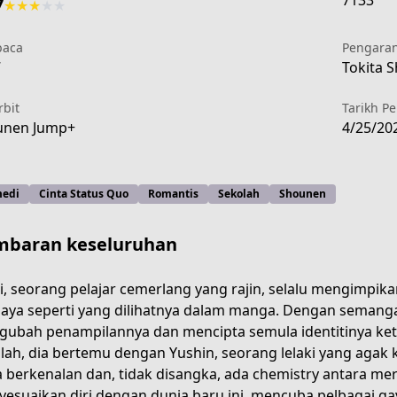
7133
7
★
★
★
★
★
aca
Pengara
7
Tokita S
rbit
Tarikh P
unen Jump+
4/25/20
edi
Cinta Status Quo
Romantis
Sekolah
Shounen
baran keseluruhan
i, seorang pelajar cemerlang yang rajin, selalu mengimpik
aya seperti yang dilihatnya dalam manga. Dengan semang
ubah penampilannya dan mencipta semula identitinya ke
d4ba-41f5-b5a7-fdc884427184
lah, dia bertemu dengan Yushin, seorang lelaki yang agak 
 berkenalan dan, tidak disangka, ada chemistry antara me
esuaikan diri dengan dunia baru ini, mencuba pelbagai ga