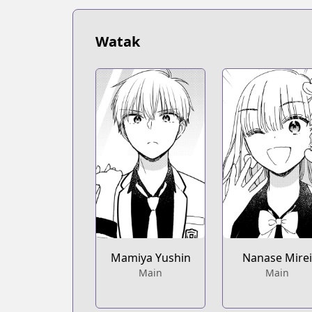
https://www.mangaupdates.com/serie
Book☆Walker
Book☆Walker
Watak
https://bookwalker.jp/series/506849/lis
Official English
Official English
https://mangaplus.shueisha.co.jp/title
Mamiya Yushin
Nanase Mire
Main
Main