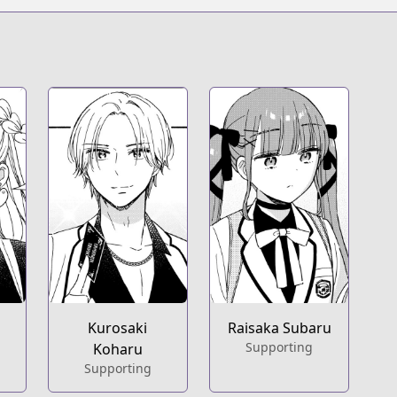
s.html?id=pg7ksxc
t
s/100357
i
Kurosaki
Raisaka Subaru
Supporting
Koharu
Supporting