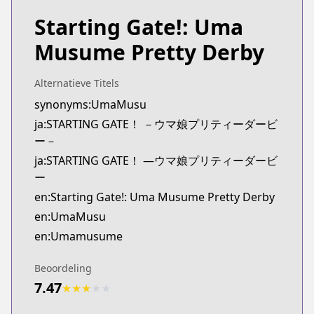
Starting Gate!: Uma
Musume Pretty Derby
Alternatieve Titels
synonyms:UmaMusu
ja:STARTING GATE！ －ウマ娘プリティーダービ
ー－
ja:STARTING GATE！ ―ウマ娘プリティーダービ
ー
en:Starting Gate!: Uma Musume Pretty Derby
en:UmaMusu
en:Umamusume
Beoordeling
7.47
★
★
★
★
★