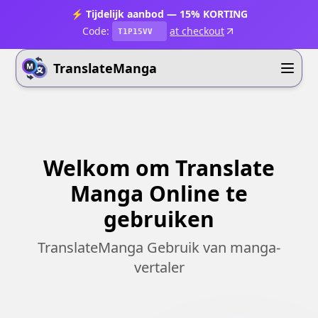
⚡ Tijdelijk aanbod — 15% KORTING
Code:
at checkout
T1P15VV
TranslateManga
Welkom om Translate
Manga Online te
gebruiken
TranslateManga Gebruik van manga-
vertaler