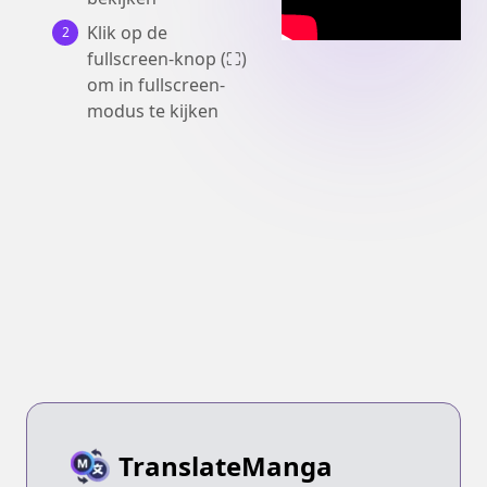
Klik op de
2
fullscreen-knop (⛶)
om in fullscreen-
modus te kijken
TranslateManga