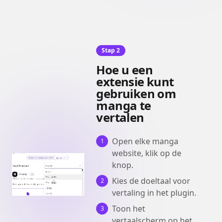
Stap 2
Hoe u een
extensie kunt
gebruiken om
manga te
vertalen
Open elke manga
1
website, klik op de
knop.
Kies de doeltaal voor
2
vertaling in het plugin.
Toon het
3
vertaalscherm op het