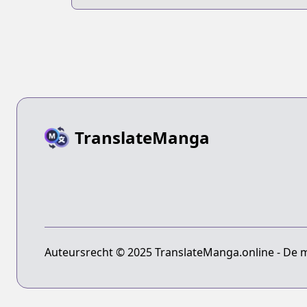
Barezu ni
Harem wo
TranslateManga
Auteursrecht © 2025 TranslateManga.online - De 