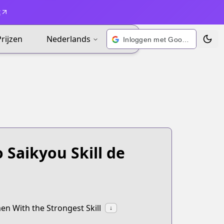
t
Prijzen
Nederlands
Inloggen met Google
Wisse
Saikyou Skill de
n With the Strongest Skill
↓