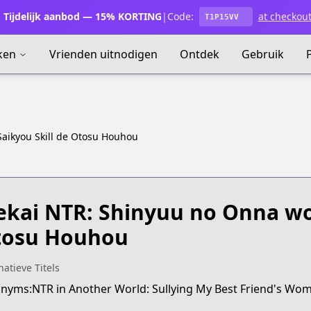
Tijdelijk aanbod — 15% KORTING
|
Code:
at checkou
T1P15VV
ken
Vrienden uitnodigen
Ontdek
Gebruik
aikyou Skill de Otosu Houhou
ekai NTR: Shinyuu no Onna wo 
tosu Houhou
natieve Titels
nyms:NTR in Another World: Sullying My Best Friend's Wome