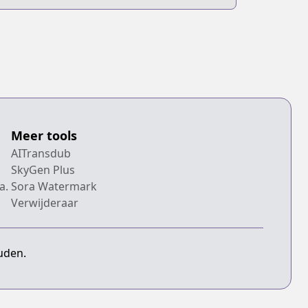
Meer tools
AITransdub
SkyGen Plus
a.
Sora Watermark
Verwijderaar
uden.