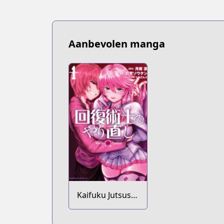
Aanbevolen manga
Kaifuku Jutsushi
no Yarinaoshi