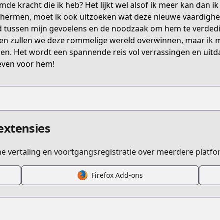
mde kracht die ik heb? Het lijkt wel alsof ik meer kan dan ik
7K8GN
hermen, moet ik ook uitzoeken wat deze nieuwe vaardighed
jd tussen mijn gevoelens en de noodzaak om hem te verded
n zullen we deze rommelige wereld overwinnen, maar ik mo
sekai-ntr-shinyuu-no-onna-wo-saikyou-skill-de-otosu-ho
en. Het wordt een spannende reis vol verrassingen en uitda
even voor hem!
/613875
9be95055a4
extensies
ime vertaling en voortgangsregistratie over meerdere platfo
Firefox Add-ons
/https://www.cdjapan.co.jp/product/NEOBK-2542193