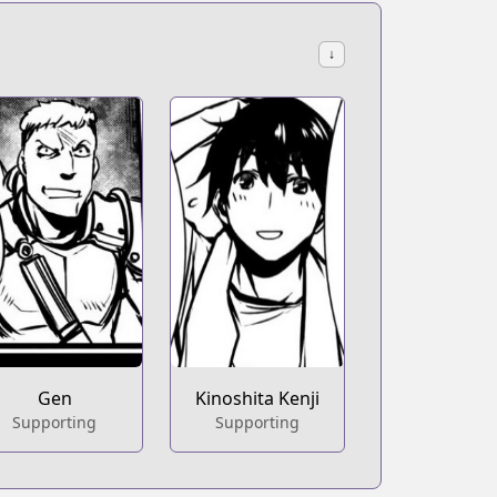
↓
Gen
Kinoshita Kenji
Supporting
Supporting