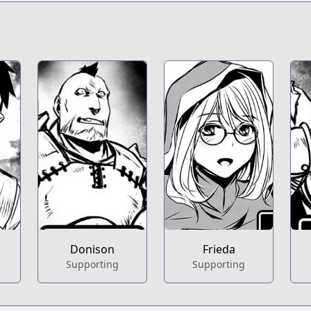
s.html?id=162462
isekai-ntr-having-a-secret-harem
t
Donison
Frieda
Supporting
Supporting