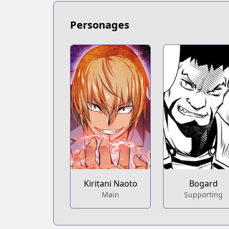
https://www.mangaupdates.com/serie
novelUpdates
Personages
novelUpdates
https://www.novelupdates.com/series/
Book☆Walker
Book☆Walker
https://bookwalker.jp/series/278894/lis
Kiritani Naoto
Bogard
Main
Supporting