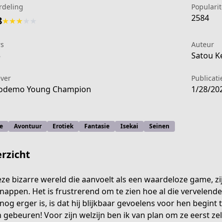
rdeling
Popularit
2584
8
★
★
★
★
★
rs
Auteur
5
Satou Ke
ever
Publicat
odemo Young Champion
1/28/20
e
Avontuur
Erotiek
Fantasie
Isekai
Seinen
rzicht
eze bizarre wereld die aanvoelt als een waardeloze game, zi
nappen. Het is frustrerend om te zien hoe al die vervelen
inyuu-no-onna-wo-saikyou-skill-de-otosu-houhou
nog erger is, is dat hij blijkbaar gevoelens voor hen begint t
n gebeuren! Voor zijn welzijn ben ik van plan om ze eerst ze