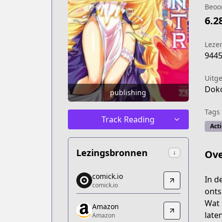
Beoo
6.2
Leze
944
Uitg
Dok
publishing
Tags
Track Reading
Acti
Lezingsbronnen
Ove
↓
comick.io
comick.io
In d
comick.io
comick.io
onts
https://comick.io/comic/isekai-ntr-sh
Wat 
Amazon
Amazon
late
Amazon
Amazon