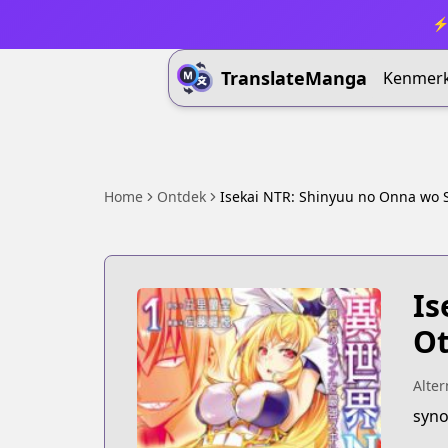
⚡ 
TranslateManga
Kenmer
Home
Ontdek
Isekai NTR: Shinyuu no Onna wo S
Is
O
Alter
syno