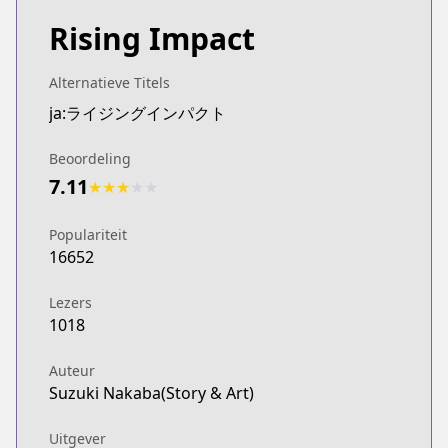
Rising Impact
Alternatieve Titels
ja:ライジングインパクト
Beoordeling
7.11
★
★
★
★
★
Populariteit
16652
Lezers
1018
Auteur
Suzuki Nakaba(Story & Art)
Uitgever