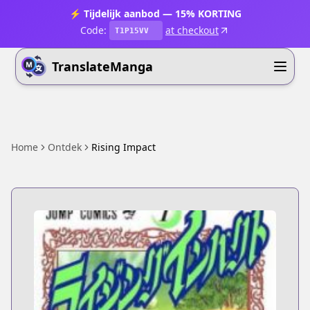
⚡ Tijdelijk aanbod — 15% KORTING
Code:
at checkout
T1P15VV
TranslateManga
Home
Ontdek
Rising Impact