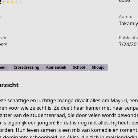
6596
2
★
★
★
★
★
rs
Auteur
4
Takamiy
ever
Publicat
se!
7/24/20
edi
Crossdressing
Romantiek
School
Shoujo
rzicht
eze schattige en luchtige manga draait alles om Mayuri, ee
en voor wie ze echt is. Ze deelt haar kamer met haar senpai
zitter van de studentenraad, die door velen wordt bewonder
a is eigenlijk een jongen! En dat is nog niet alles; hij heef
orden. Hun leven samen is een mix van komedie en romantie
 dominante schoonheid, en Akira, die zich in meisjeskledin