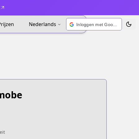
t
Prijzen
Nederlands
Inloggen met Google
Wisse
imobe
eit