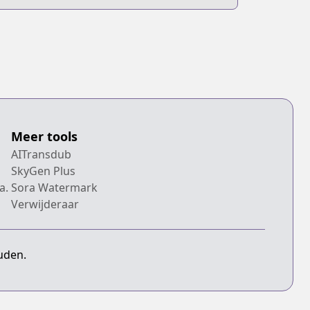
Meer tools
AITransdub
SkyGen Plus
a.
Sora Watermark
Verwijderaar
uden.