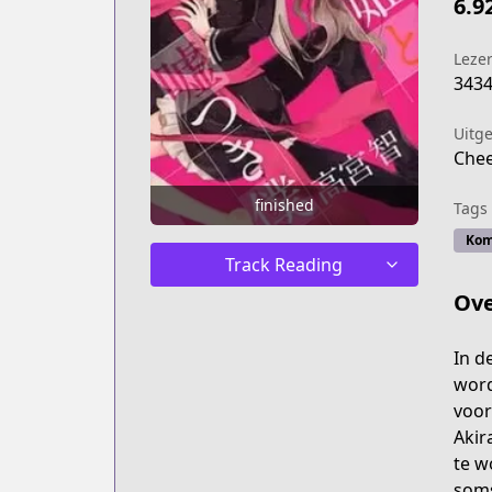
6.9
Leze
343
Uitg
Chee
finished
Tags
Kom
Track Reading
Ove
In d
word
voor
Akir
te w
soms