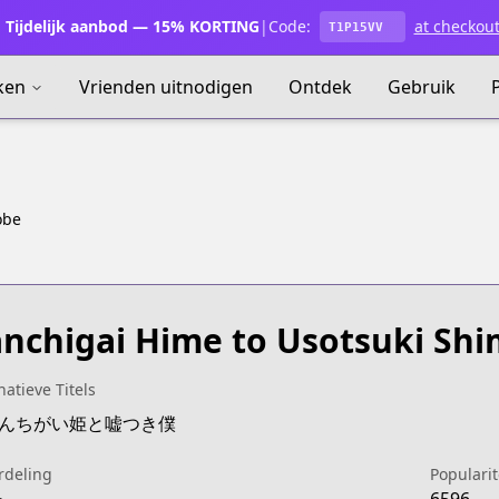
Tijdelijk aanbod — 15% KORTING
|
Code:
at checkou
T1P15VV
ken
Vrienden uitnodigen
Ontdek
Gebruik
obe
nchigai Hime to Usotsuki Sh
natieve Titels
:かんちがい姫と嘘つき僕
rdeling
Popularit