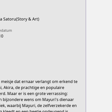
a Satoru(Story & Art)
iedatum
10
n meisje dat ernaar verlangt om erkend te
, Akira, de prachtige en populaire
d. Maar er is een grote verrassing:
t een bijzondere wens om Mayuri's dienaar
k, waarbij Mayuri, de zelfverzekerde en
g kleedt en een beetje ondeugend is,