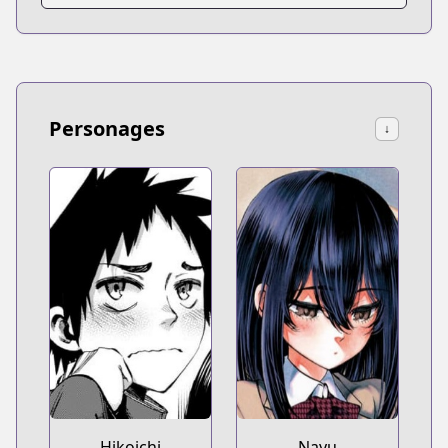
Personages
↓
Hikoichi
Nayu