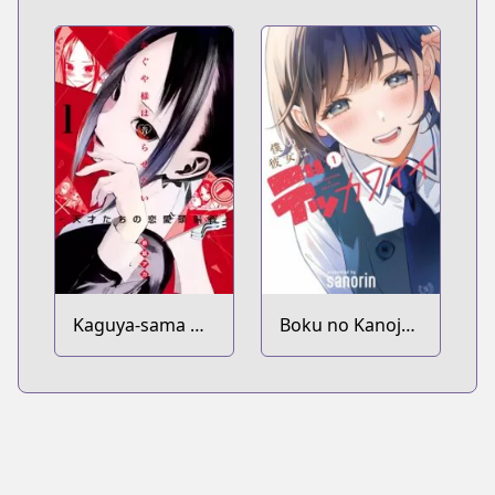
Kaguya-sama wa
Boku no Kanojo
Kokurasetai:
wa Dekkawaii
Tensai-tachi no
Renai Zunousen