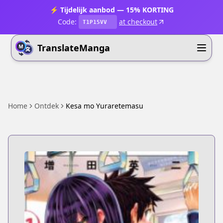
⚡ Tijdelijk aanbod — 15% KORTING
Code:
at checkout
T1P15VV
TranslateManga
Home
Ontdek
Kesa mo Yuraretemasu ​