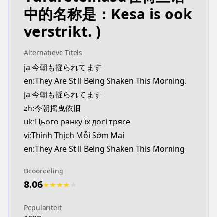
Kitsu
中的名称是：Kesa is ook
https://kitsu.app/manga/kesa-mo-yuraretemasu
verstrikt. )
MangaUpdates
MangaUpdates
https://www.mangaupdates.com/series.html?id=a
Alternatieve Titels
Book☆Walker
ja:今朝も揺られてます
Book☆Walker
en:They Are Still Being Shaken This Morning.
https://bookwalker.jp/series/479800/list
ja:今朝も揺られてます
Official English
zh:今朝摇曳依旧
Official English
uk:Цього ранку їх досі трясе
https://sevenseasentertainment.com/series/they-a
vi:Thình Thịch Mỗi Sớm Mai
en:They Are Still Being Shaken This Morning
Beoordeling
8.06
★
★
★
★
★
Populariteit