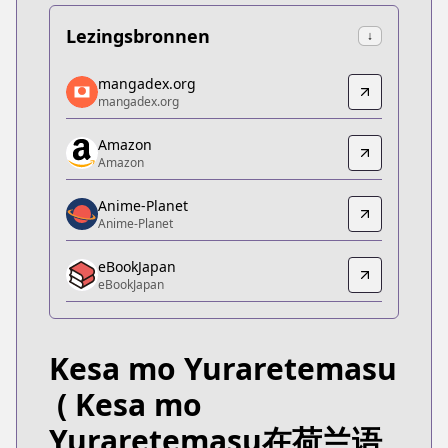
Lezingsbronnen
↓
mangadex.org
mangadex.org
mangadex.org
mangadex.org
https://mangadex.org/title/157ab2cc-1fc7-4b29-8
Amazon
Amazon
Amazon
Amazon
https://www.amazon.co.jp/dp/B0D9WMC8MC
Anime-Planet
Anime-Planet
Anime-Planet
Anime-Planet
eBookJapan
https://www.anime-planet.com/manga/kesa-mo-y
eBookJapan
eBookJapan
eBookJapan
https://ebookjapan.yahoo.co.jp/books/849438/
Kesa mo Yuraretemasu
Official Raw
Official Raw
( Kesa mo
https://championcross.jp/series/5424068a938fc/
Yuraretemasu在荷兰语
Kitsu