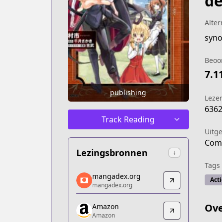
de
Alter
syno
Beoo
7.1
publishing
Leze
636
Track Reading
Uitg
Comi
Lezingsbronnen
↓
Tags
mangadex.org
mangadex.org
Acti
mangadex.org
mangadex.org
https://mangadex.org/title/032f800d
Ove
Amazon
Amazon
Amazon
Amazon