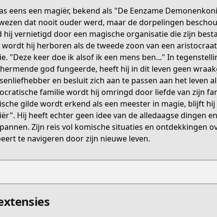
Y8H
as eens een magiër, bekend als "De Eenzame Demonenkonin
wezen dat nooit ouder werd, maar de dorpelingen besch
 hij vernietigd door een magische organisatie die zijn bes
henkyou-gurashi-no-maou-tensei-shite-saikyou-no-majutsu
r wordt hij herboren als de tweede zoon van een aristocraat 
e. "Deze keer doe ik alsof ik een mens ben..." In tegenstellin
hermende god fungeerde, heeft hij in dit leven geen wraakg
/625233
enliefhebber en besluit zich aan te passen aan het leven a
tocratische familie wordt hij omringd door liefde van zijn fa
sche gilde wordt erkend als een meester in magie, blijft hij
etail/KDCW_MF00201820010000_68
ër". Hij heeft echter geen idee van de alledaagse dingen e
pannen. Zijn reis vol komische situaties en ontdekkingen ove
eert te navigeren door zijn nieuwe leven.
anga/https://www.cdjapan.co.jp/searchuni?fq.cat
extensies