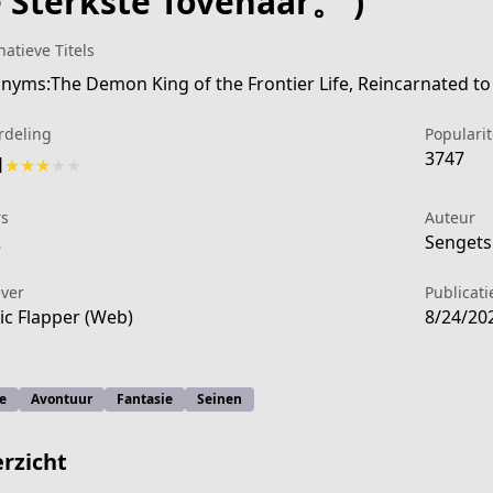
 Sterkste Tovenaar。 )
natieve Titels
nyms:The Demon King of the Frontier Life, Reincarnated t
rdeling
Popularit
3747
1
★
★
★
★
★
rs
Auteur
2
Sengetsu
ever
Publicat
c Flapper (Web)
8/24/20
e
Avontuur
Fantasie
Seinen
-d632-4442-8830-d037d616ead4
rzicht