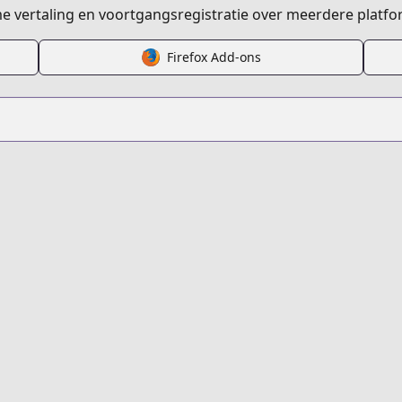
s.html?id=171478
ime vertaling en voortgangsregistratie over meerdere platfo
Firefox Add-ons
the-demon-king-of-the-frontier-life-reincarnated-to-be
t