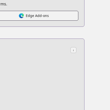
rms.
Edge Add-ons
come-the-strongest-mage-the-former-demon-king-who-grows
↓