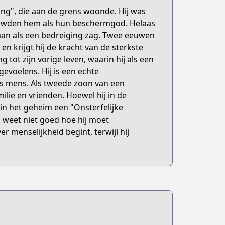
g", die aan de grens woonde. Hij was
ouwden hem als hun beschermgod. Helaas
taan als een bedreiging zag. Twee eeuwen
shi-ni-naru
en krijgt hij de kracht van de sterkste
g tot zijn vorige leven, waarin hij als een
evoelens. Hij is een echte
ls mens. Als tweede zoon van een
milie en vrienden. Hoewel hij in de
 in het geheim een "Onsterfelijke
n weet niet goed hoe hij moet
r menselijkheid begint, terwijl hij
egory=UD:14&q=辺境ぐらしの魔王、転生して最強の魔術師になる&order=relde