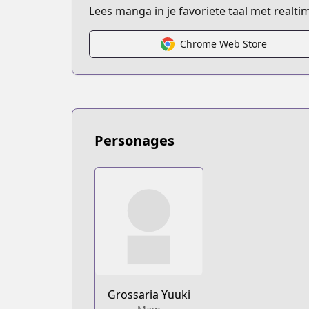
https://www.mangaupdates.com/serie
Lees manga in je favoriete taal met realt
novelUpdates
novelUpdates
Chrome Web Store
https://www.novelupdates.com/series/
Book☆Walker
Book☆Walker
https://bookwalker.jp/series/299810/lis
Personages
Grossaria Yuuki