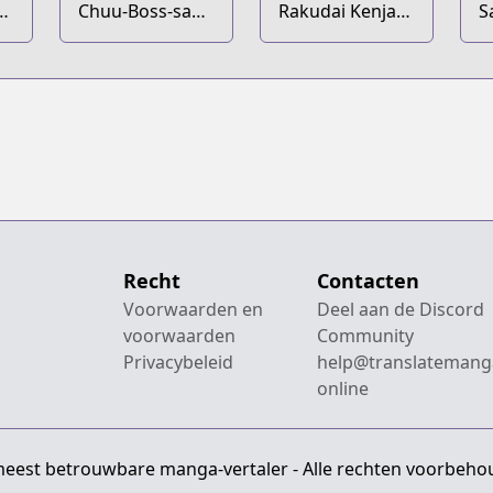
ya
Chuu-Boss-san
Rakudai Kenja
S
Level 99,
no Gakuin
O
Saikyou no
Musou: Nidome
I
Buka-tachi to
no Tensei, S-
G
Tomoni
Rank Cheat
Y
Nishuume
Majutsushi
K
Totsunyuu!
Boukenroku
M
Y
g
Recht
Contacten
Voorwaarden en
Deel aan de Discord
voorwaarden
Community
Privacybeleid
help@translatemang
online
meest betrouwbare manga-vertaler - Alle rechten voorbeho