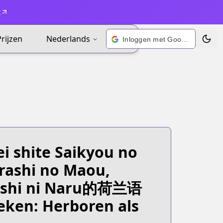
t
Prijzen
Nederlands
Inloggen met Google
Wisse
i shite Saikyou no
rashi no Maou,
tsushi ni Naru的荷兰语
en: Herboren als