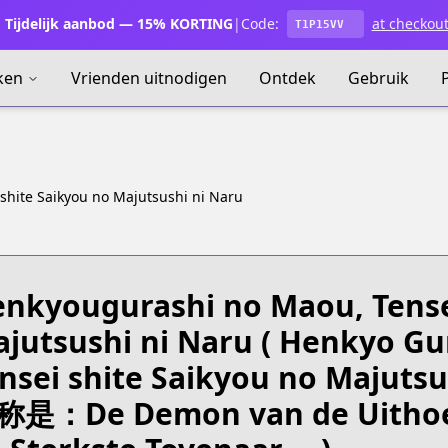
Tijdelijk aanbod — 15% KORTING
|
Code:
at checkou
T1P15VV
ken
Vrienden uitnodigen
Ontdek
Gebruik
shite Saikyou no Majutsushi ni Naru
nkyougurashi no Maou, Tense
jutsushi ni Naru
( Henkyo Gu
nsei shite Saikyou no Maju
是：De Demon van de Uithoek