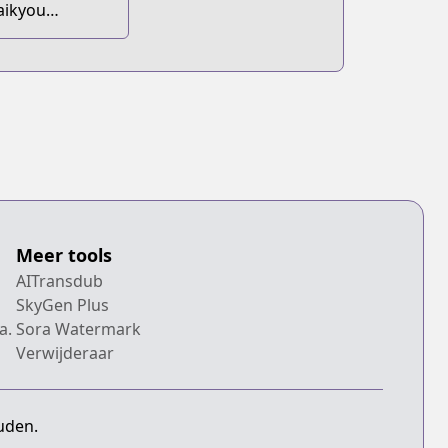
aikyou
nmyouji no
sekai Tenseiki:
eboku no
oukai-domo ni
urabete
onster ga
owasugirun da
a
Meer tools
AITransdub
SkyGen Plus
a.
Sora Watermark
Verwijderaar
uden.