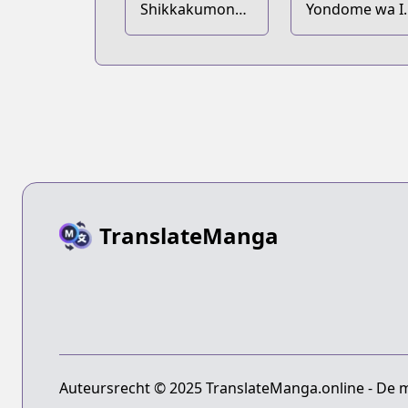
Shikkakumon
Yondome wa I
no Saikyou
na Shizokusei
Kenja: Sekai
Majutsushi
Saikyou no
Kenja ga Sarani
Tsuyokunaru
Tame ni Tensei
Shimashita
TranslateManga
Auteursrecht © 2025 TranslateManga.online - De 