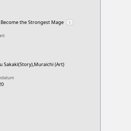
o Become the Strongest Mage
↓
eit
 Sakaki(Story),Muraichi (Art)
iedatum
20