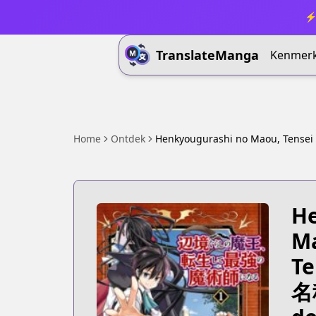
⚡ 
TranslateManga
Kenmer
Home
Ontdek
Henkyougurashi no Maou, Tensei 
He
Ma
Te
名称