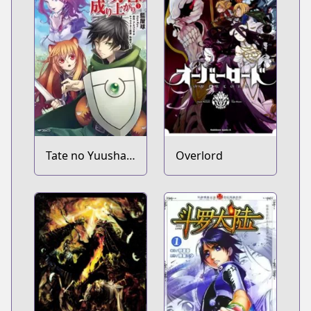
Yuusha ga
Ochita Kekka.
Tate no Yuusha
Overlord
no Nariagari