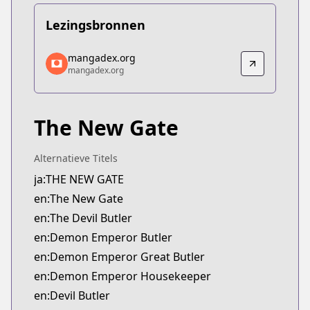
Lezingsbronnen
mangadex.org
mangadex.org
mangadex.org
mangadex.org
https://mangadex.org/title/69e218ec-93eb-4025-
The New Gate
Alternatieve Titels
ja:THE NEW GATE
en:The New Gate
en:The Devil Butler
en:Demon Emperor Butler
en:Demon Emperor Great Butler
en:Demon Emperor Housekeeper
en:Devil Butler