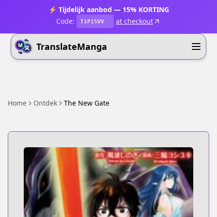
⚡ Tijdelijk aanbod — 15% KORTING
Code:
at checkout
T1P15VV
TranslateManga
Home
Ontdek
The New Gate