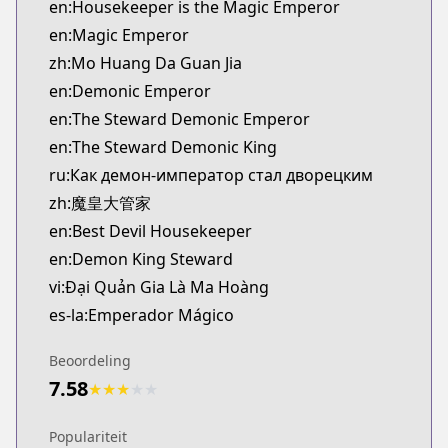
en:Housekeeper is the Magic Emperor
en:Magic Emperor
zh:Mo Huang Da Guan Jia
en:Demonic Emperor
en:The Steward Demonic Emperor
en:The Steward Demonic King
ru:Как демон-император стал дворецким
zh:魔皇大管家
en:Best Devil Housekeeper
en:Demon King Steward
vi:Đại Quản Gia Là Ma Hoàng
es-la:Emperador Mágico
Beoordeling
7.58
★
★
★
★
★
Populariteit