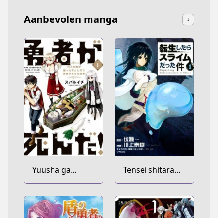
Aanbevolen manga
↓
Yuusha ga
Tensei shitara
Shinda!:
Slime Datta Ken
Murabito no Ore
ga Hotta
Otoshiana ni