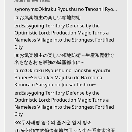
Alternatieve Titels
Kitsu
synonyms:Okiraku Ryoushu no Tanoshii Ryouchi Bouei: Seisankei Majutsu de Na mo Naki Mura wo Saikyou no Jousai Toshi ni,Fun Territory Defense by the Optimistic Lord
https://kitsu.app/manga/65012
ja:お気楽領主の楽しい領地防衛
CDJapan
CDJapan
en:Easygoing Territory Defense by the
https://www.anime-planet.com/manga/https://
Optimistic Lord: Production Magic Turns a
MangaUpdates
Nameless Village into the Strongest Fortified
MangaUpdates
City
https://www.mangaupdates.com/series.html?id=1
ja:お気楽領主の楽しい領地防衛～生産系魔術で
novelUpdates
名もなき村を最強の城塞都市に～
novelUpdates
ja-ro:Okiraku Ryoushu no Tanoshii Ryouchi
https://www.novelupdates.com/series/fun-territory
Bouei ~Seisan-kei Majutsu de Na mo na
Book☆Walker
Kimura o Saikyou no Jousai Toshi ni~
Book☆Walker
en:Easygoing Territory Defense by the
https://bookwalker.jp/series/342851/list
Optimistic Lord: Production Magic Turns a
Official English
Nameless Village into the Strongest Fortified
Official English
City
https://sevenseasentertainment.com/series/easygoi
ko:무사태평 영주의 즐거운 영지 방어
zh:安闲领主的愉快领地防卫～以生产系魔术将无