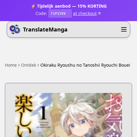
⚡ Tijdelijk aanbod — 15% KORTING
Code:
at checkout
T1P15VV
TranslateManga
Home
Ontdek
Okiraku Ryoushu no Tanoshii Ryouchi Bouei