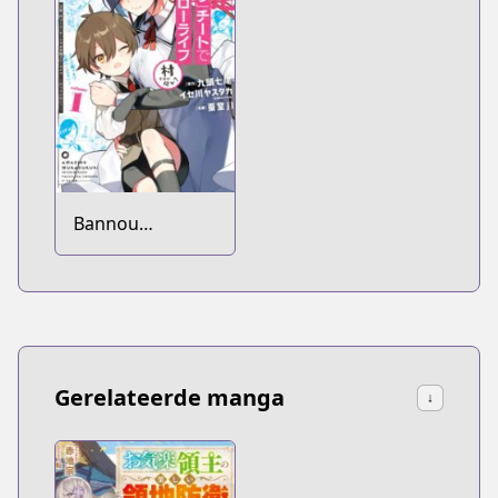
Bannou
"Murazukuri"
Cheat de
Otegaru Slow
Life: Mura desu
ga Nani ka?
Gerelateerde manga
↓