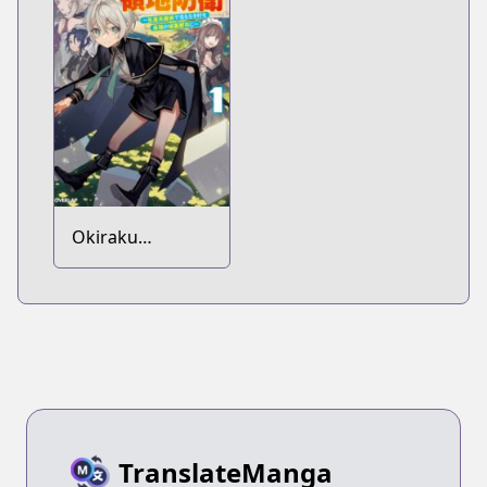
Okiraku
Ryoushu no
Tanoshii Ryouchi
Bouei: Seisankei
Majutsu de Na
mo Naki Mura
wo Saikyou no
Jousai Toshi ni
TranslateManga