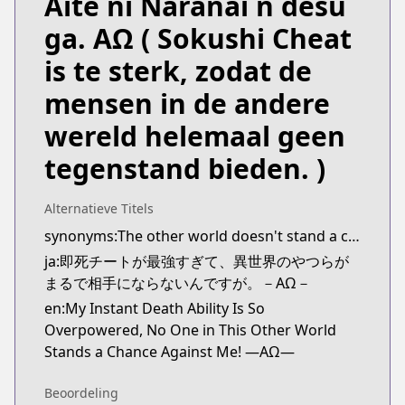
Aite ni Naranai n desu
ga. ΑΩ
( Sokushi Cheat
is te sterk, zodat de
mensen in de andere
wereld helemaal geen
tegenstand bieden. )
Alternatieve Titels
synonyms:The other world doesn't stand a chance against the power of instant death
ja:即死チートが最強すぎて、異世界のやつらが
まるで相手にならないんですが。－AΩ－
en:My Instant Death Ability Is So
Overpowered, No One in This Other World
Stands a Chance Against Me! —AΩ—
Beoordeling