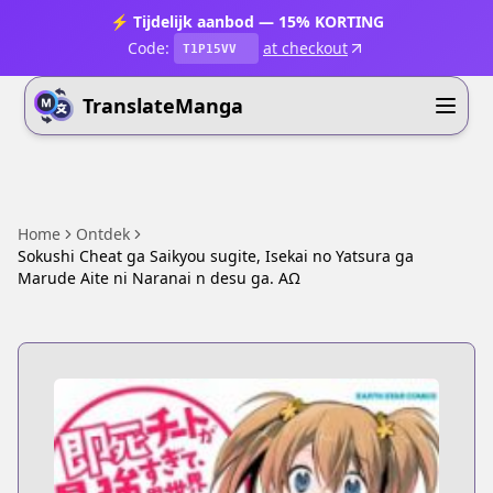
⚡ Tijdelijk aanbod — 15% KORTING
Code:
at checkout
T1P15VV
TranslateManga
Home
Ontdek
Sokushi Cheat ga Saikyou sugite, Isekai no Yatsura ga
Marude Aite ni Naranai n desu ga. ΑΩ