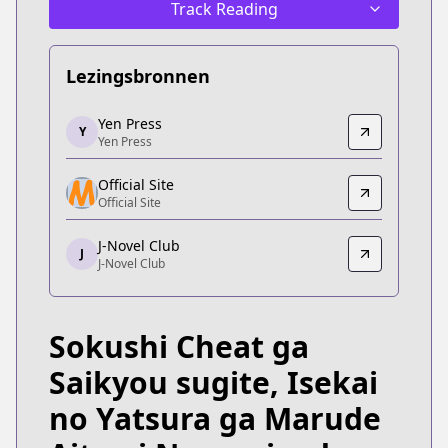
Track Reading
Lezingsbronnen
Yen Press
Yen Press
Y
Yen Press
Yen Press
https://yenpress.com/series/my-instant-death-abi
Official Site
Official Site
Official Site
Official Site
https://www.comic-earthstar.jp/detail/sokushichea
J-Novel Club
J
J-Novel Club
J-Novel Club
J-Novel Club
https://j-novel.club/series/my-instant-death-abil
Sokushi Cheat ga
Saikyou sugite, Isekai
no Yatsura ga Marude