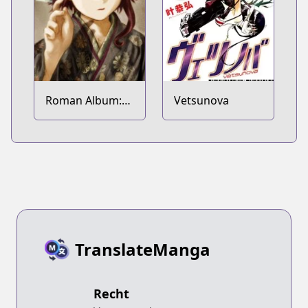
Roman Album:
Vetsunova
Taishou Dennou
Dadaism Emaki -
Despera
TranslateManga
Recht