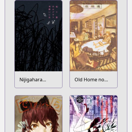
Nijigahara
Old Home no
Holograph
Haibane-tachi