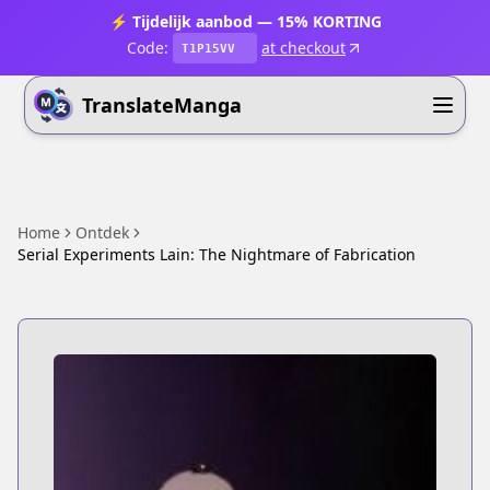
⚡ Tijdelijk aanbod — 15% KORTING
Code:
at checkout
T1P15VV
TranslateManga
Home
Ontdek
Serial Experiments Lain: The Nightmare of Fabrication