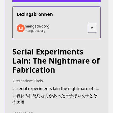
Lezingsbronnen
mangadex.org
mangadex.org
mangadex.org
mangadex.org
https://mangadex.org/title/bc373fdf-0838-4683-b
Serial Experiments
Lain: The Nightmare of
Fabrication
Alternatieve Titels
ja:serial experiments lain the nightmare of fabrication
ja:夏休みに絶対なんかあった王子様系女子とそ
の友達