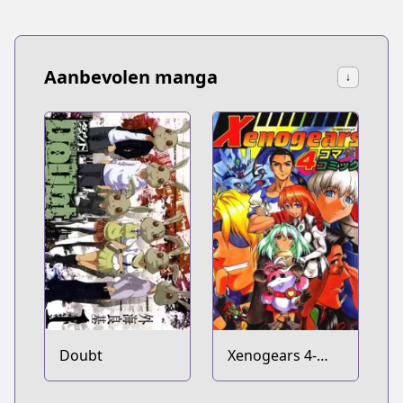
Aanbevolen manga
↓
Doubt
Xenogears 4-
koma Comic