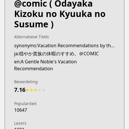
@comic
( Odayaka
Kizoku no Kyuuka no
Susume )
Alternatieve Titels
synonyms:Vacation Recommendations by the Nobility,A Mild Noble's Vacation Suggestion
ja:穏やか貴族の休暇のすすめ。＠COMIC
en:A Gentle Noble's Vacation
Recommendation
Beoordeling
7.16
★
★
★
★
★
Populariteit
10647
Lezers