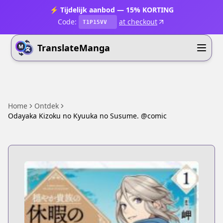
⚡ Tijdelijk aanbod — 15% KORTING
Code:
at checkout
T1P15VV
TranslateManga
Home
Ontdek
Odayaka Kizoku no Kyuuka no Susume. @comic