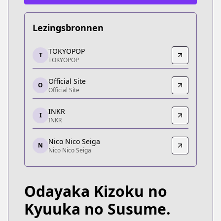
Lezingsbronnen
TOKYOPOP
TOKYOPOP
T
TOKYOPOP
TOKYOPOP
https://tokyopop.com/collections/a-gentle-noble
Official Site
Official Site
O
Official Site
Official Site
https://to-corona-ex.com/comics/20000000038686
INKR
I
INKR
INKR
INKR
Nico Nico Seiga
https://comics.inkr.com/title/170-a-gentle-noble
N
Nico Nico Seiga
Nico Nico Seiga
Nico Nico Seiga
http://seiga.nicovideo.jp/comic/38686
Odayaka Kizoku no
Kyuuka no Susume.