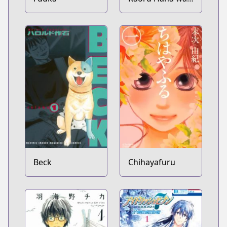
Rin to Saku
Beck
Chihayafuru