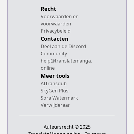
Recht
Voorwaarden en
voorwaarden
Privacybeleid
Contacten
Deel aan de Discord
Community
help@translatemanga.
online
Meer tools
AITransdub
SkyGen Plus
Sora Watermark
Verwijderaar
Auteursrecht © 2025
TranslateManga.online - De meest