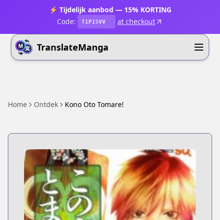
⚡ Tijdelijk aanbod — 15% KORTING
Code:
at checkout
T1P15VV
TranslateManga
Home
Ontdek
Kono Oto Tomare!