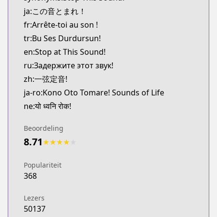
Kitsu
ja:この音とまれ！
https://kitsu.app/manga/319
fr:Arrête-toi au son !
MangaUpdates
tr:Bu Ses Durdursun!
MangaUpdates
en:Stop at This Sound!
https://www.mangaupdates.com/series.html?id=8
Book☆Walker
ru:Задержите этот звук!
Book☆Walker
zh:一弦定音!
https://bookwalker.jp/series/13771/list
ja-ro:Kono Oto Tomare! Sounds of Life
Shonen Jump Plus
ne:यो ध्वनि रोक!
Shonen Jump Plus
https://shonenjumpplus.com/episode/139320164
Beoordeling
Official Site
8.71
★
★
★
★
★
Official Site
https://www.akata.fr/publications/sounds-life-t1
Populariteit
Official Site
368
Official Site
http://jumpsq.shueisha.co.jp/rensai/konoototoma
Lezers
50137