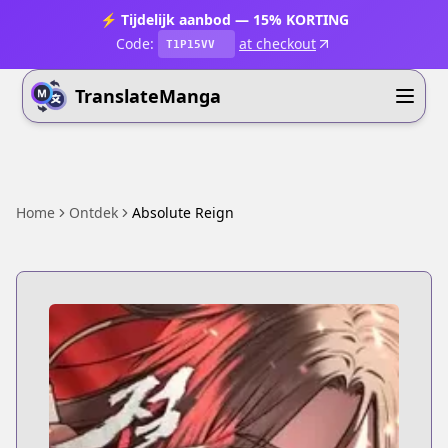
⚡ Tijdelijk aanbod — 15% KORTING
Code:
at checkout
T1P15VV
TranslateManga
Home
Ontdek
Absolute Reign