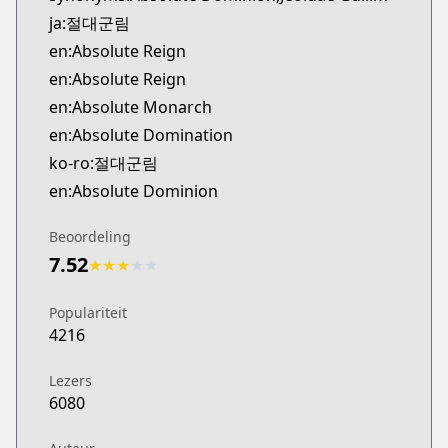
Official English
ja:절대군림
https://www.webtoons.com/en/action/absolute-reig
en:Absolute Reign
en:Absolute Reign
en:Absolute Monarch
en:Absolute Domination
ko-ro:절대군림
en:Absolute Dominion
Beoordeling
7.52
★
★
★
★
★
Populariteit
4216
Lezers
6080