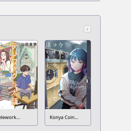
↓
elework
Konya Coin
otabanashi
Laundry de