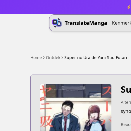
⚡ 
TranslateManga
Kenmer
Home
Ontdek
Super no Ura de Yani Suu Futari
Su
Alter
Beoo