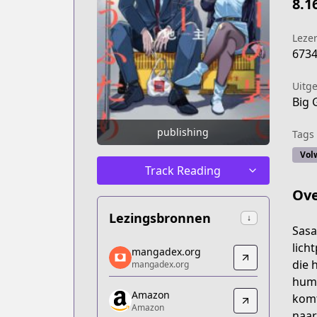
8.1
Leze
673
Uitg
Big 
publishing
Tags
Vol
Track Reading
Ove
Lezingsbronnen
↓
Sasa
mangadex.org
lich
mangadex.org
mangadex.org
die 
mangadex.org
https://mangadex.org/title/baa95345-
hume
Amazon
Amazon
komt
Amazon
Amazon
naar