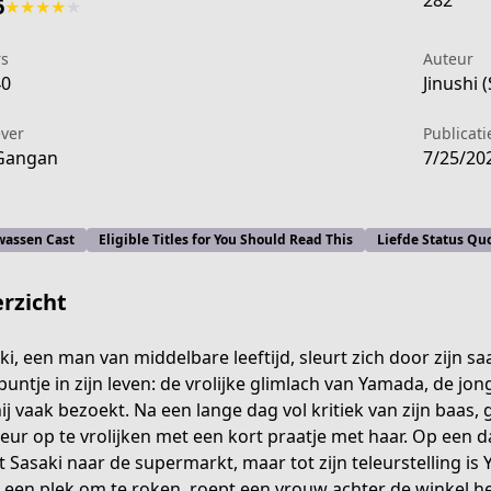
282
6
★
★
★
★
★
rs
Auteur
40
Jinushi 
ever
Publicat
Gangan
7/25/20
wassen Cast
Eligible Titles for You Should Read This
Liefde Status Qu
rzicht
ki, een man van middelbare leeftijd, sleurt zich door zijn sa
tpuntje in zijn leven: de vrolijke glimlach van Yamada, de j
hij vaak bezoekt. Na een lange dag vol kritiek van zijn baas, g
24fb-47a9-83e9-434ff671f968
ur op te vrolijken met een kort praatje met haar. Op een 
 Sasaki naar de supermarkt, maar tot zijn teleurstelling is Y
 een plek om te roken, roept een vrouw achter de winkel h