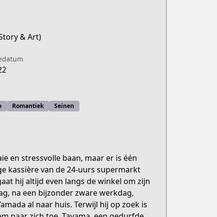
(Story & Art)
iedatum
22
o
Romantiek
Seinen
aie en stressvolle baan, maar er is één
onge kassière van de 24-uurs supermarkt
aat hij altijd even langs de winkel om zijn
dag, na een bijzonder zware werkdag,
amada al naar huis. Terwijl hij op zoek is
em naar zich toe. Tayama, een gedurfde