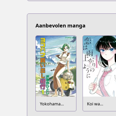
Aanbevolen manga
Yokohama
Koi wa
Kaidashi Kikou
Ameagari no