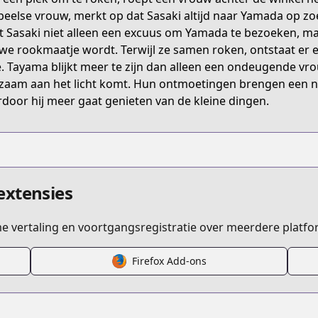
ZBBT
peelse vrouw, merkt op dat Sasaki altijd naar Yamada op zoek 
t Sasaki niet alleen een excuus om Yamada te bezoeken, maa
we rookmaatje wordt. Terwijl ze samen roken, ontstaat er
/smoking-behind-the-supermarket-with-you
. Tayama blijkt meer te zijn dan alleen een ondeugende vro
zaam aan het licht komt. Hun ontmoetingen brengen een ni
door hij meer gaat genieten van de kleine dingen.
/716241/
extensies
6/
ime vertaling en voortgangsregistratie over meerdere platfo
Firefox Add-ons