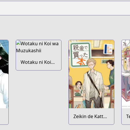
Wotaku ni Koi
wa Muzukashii
Zeikin de Katta
T
Hon
Y