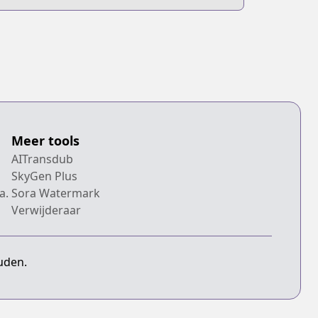
Aimashou
Meer tools
AITransdub
SkyGen Plus
a.
Sora Watermark
Verwijderaar
uden.