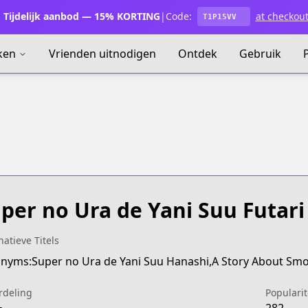
Tijdelijk aanbod — 15% KORTING
|
Code:
at checkou
T1P15VV
ken
Vrienden uitnodigen
Ontdek
Gebruik
per no Ura de Yani Suu Futari
natieve Titels
rdeling
Popularit