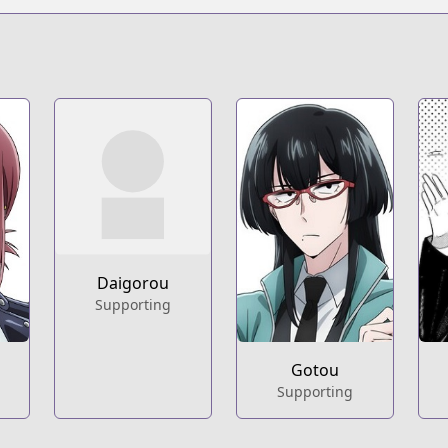
s.html?id=xu0ioeg
t
261
Daigorou
Supporting
Gotou
Supporting