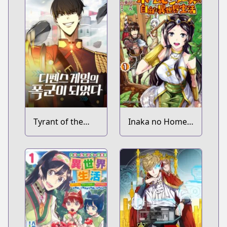
Tyrant of the
Inaka no Home
Tower Defense
Center Otoko no
Game
Jiyuu na Isekai
Seikatsu