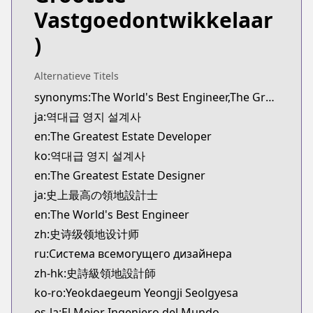
novelUpdates
Vastgoedontwikkelaar
https://www.novelupdates.com/series/the-greates
)
Official English
Official English
https://www.webtoons.com/en/fantasy/the-greatest
Alternatieve Titels
Webtoons
synonyms:The World's Best Engineer,The Greatest Estate Designer,Yeokdaegeup Yeongji Seolgyesa
Webtoons
ja:역대급 영지 설계사
https://www.webtoons.com/es/fantasy/the-greatest
en:The Greatest Estate Developer
Webtoons
ko:역대급 영지 설계사
Webtoons
en:The Greatest Estate Designer
https://www.webtoons.com/fr/fantasy/estatedevelo
Webtoons
ja:史上最高の領地設計士
Webtoons
en:The World's Best Engineer
https://www.webtoons.com/zh-hant/fantasy/estate
zh:史诗级领地设计师
Webtoons
ru:Система всемогущего дизайнера
Webtoons
zh-hk:史詩級領地設計師
https://www.webtoons.com/th/fantasy/the-greatest
ko-ro:Yeokdaegeum Yeongji Seolgyesa
Dongman Manhua
Dongman Manhua
es-la:El Mejor Ingeniero del Mundo