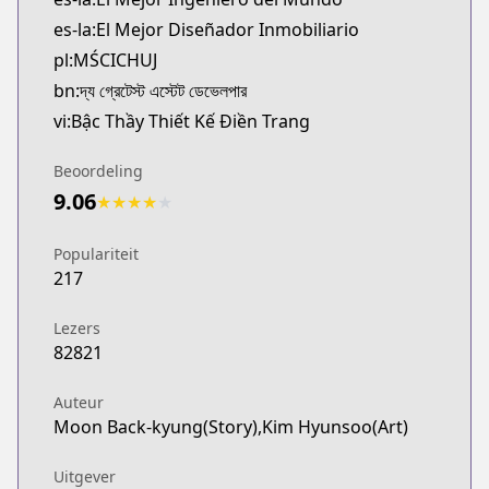
http://www.dongmanmanhua.cn/BOY/shishijilingdish
es-la:El Mejor Diseñador Inmobiliario
Webtoons
pl:MŚCICHUJ
Webtoons
bn:দ্য গ্রেটেস্ট এস্টেট ডেভেলপার
https://www.webtoons.com/en/fantasy/the-greatest
vi:Bậc Thầy Thiết Kế Điền Trang
Naver Series
Naver Series
Beoordeling
https://series.naver.com/comic/detail.series?pro
9.06
★
★
★
★
★
Naver Webtoon
Naver Webtoon
Populariteit
https://comic.naver.com/webtoon/list?titleId=77
217
Lezers
82821
Auteur
Moon Back-kyung(Story),Kim Hyunsoo(Art)
Uitgever