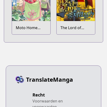
Moto Home
The Lord of
Center Tenin no
Coins
Isekai Seikatsu:
Shougou "DIY
Master" "Green
Master" "Pet
Master" wo
Kushi shite
Isekai wo
TranslateManga
Kimama ni
Ikimasu
Recht
Voorwaarden en
voorwaarden