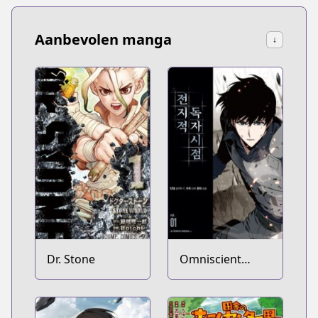
Aanbevolen manga
↓
Dr. Stone
Omniscient
Reader's
Viewpoint